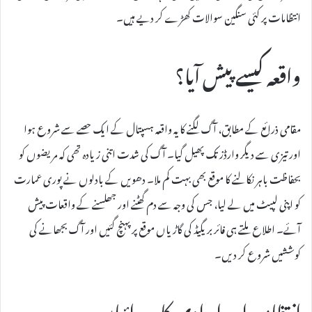
انتظامات پر کئی سنگین سوالات کھڑے کر دیے ہیں۔
واقعہ کیسے پیش آیا؟
مقامی ذرائع کے مطابق، آگ لگنے کا یہ واقعہ ہسپتال کے ایک حصے سے شروع ہوا
اور تیزی سے دیگر وارڈز تک پھیل گیا۔ آگ کی شدت اتنی زیادہ تھی کہ مریضوں کو
بحفاظت باہر نکالنے کا موقع بھی بہت کم ملا۔ دھویں کے بادلوں نے پوری عمارت
کو اپنی لپیٹ میں لے لیا، جس کی وجہ سے دم گھٹنے اور جھلسنے کے واقعات پیش
آئے۔ اطلاع ملتے ہی فائر بریگیڈ کی گاڑیاں موقع پر پہنچ گئیں اور آگ بجھانے کی
کوششیں شروع کر دیں۔
انتظامیہ اور امدادی کارروائیاں