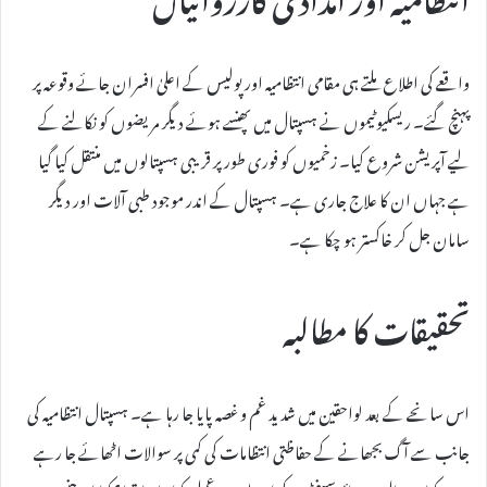
واقعے کی اطلاع ملتے ہی مقامی انتظامیہ اور پولیس کے اعلیٰ افسران جائے وقوعہ پر
پہنچ گئے۔ ریسکیو ٹیموں نے ہسپتال میں پھنسے ہوئے دیگر مریضوں کو نکالنے کے
لیے آپریشن شروع کیا۔ زخمیوں کو فوری طور پر قریبی ہسپتالوں میں منتقل کیا گیا
ہے جہاں ان کا علاج جاری ہے۔ ہسپتال کے اندر موجود طبی آلات اور دیگر
سامان جل کر خاکستر ہو چکا ہے۔
تحقیقات کا مطالبہ
اس سانحے کے بعد لواحقین میں شدید غم و غصہ پایا جا رہا ہے۔ ہسپتال انتظامیہ کی
جانب سے آگ بجھانے کے حفاظتی انتظامات کی کمی پر سوالات اٹھائے جا رہے