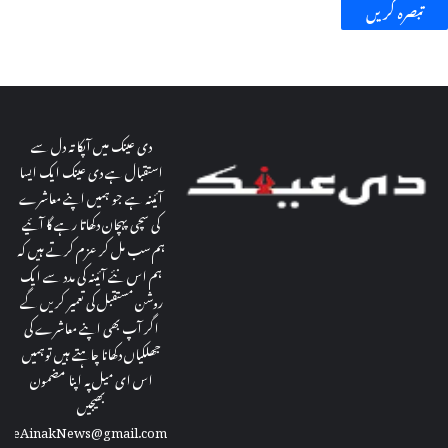
گ
ی
،
5
ا
دی عینک میں آپکا تہ دل سے
ف
استقبال ہے دی عینک ایک ایسا
ر
آئینہ ہے جو ہمیں اپنے معاشرے
ا
کی سچی پہچان دکھاتا رہے گا آئیے
د
ہم سب مل کر عزم کرتے ہیں کہ
ک
ہم اس نئے آئینہ کی مدد سے ایک
ی
روشن مستقبل کی تعمیر کریں گے
م
اگر آپ بھی اپنے معاشرے کی
و
جھلکیاں دکھانا چاہتے ہیں توہمیں
ت
اس ای میل پہ اپنا مضمون
س
بھیجیں
ے
theAinakNews@gmail.com
ک