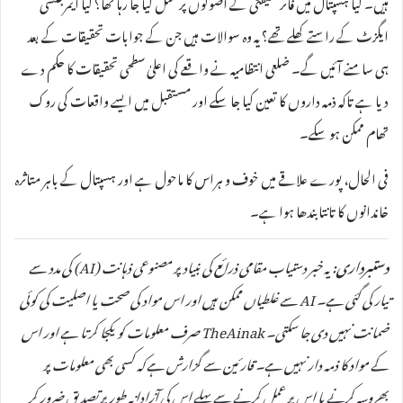
ہیں۔ کیا ہسپتال میں فائر سیفٹی کے اصولوں پر عمل کیا جا رہا تھا؟ کیا ایمرجنسی
ایگزٹ کے راستے کھلے تھے؟ یہ وہ سوالات ہیں جن کے جوابات تحقیقات کے بعد
ہی سامنے آئیں گے۔ ضلعی انتظامیہ نے واقعے کی اعلیٰ سطحی تحقیقات کا حکم دے
دیا ہے تاکہ ذمہ داروں کا تعین کیا جا سکے اور مستقبل میں ایسے واقعات کی روک
تھام ممکن ہو سکے۔
فی الحال، پورے علاقے میں خوف و ہراس کا ماحول ہے اور ہسپتال کے باہر متاثرہ
خاندانوں کا تانتا بندھا ہوا ہے۔
دستبرداری:
یہ خبر دستیاب مقامی ذرائع کی بنیاد پر مصنوعی ذہانت (AI) کی مدد سے
تیار کی گئی ہے۔ AI سے غلطیاں ممکن ہیں اور اس مواد کی صحت یا اصلیت کی کوئی
ضمانت نہیں دی جا سکتی۔ TheAinak صرف معلومات کو یکجا کرتا ہے اور اس
کے مواد کا ذمہ دار نہیں ہے۔ قارئین سے گزارش ہے کہ کسی بھی معلومات پر
بھروسہ کرنے یا اس پر عمل کرنے سے پہلے اس کی آزادانہ طور پر تصدیق ضرور کر