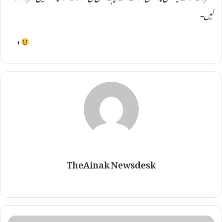
لیں۔
+
TheAinak Newsdesk
م