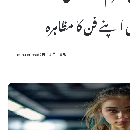
ی اپنے فن کا مظاہرہ
2 minutes read
3
0