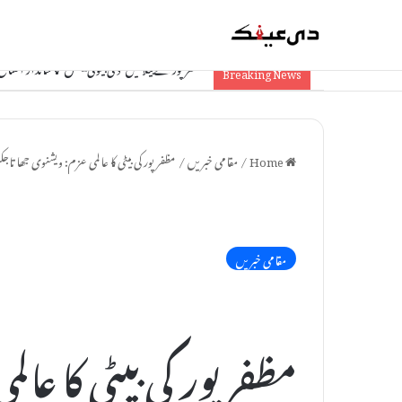
مظفر پور کے بیلا میں ‘دی بیوٹی پیلس’ کا شاندار افتتاح
Breaking News
Home
/
مقامی خبریں
/
مظفرپور کی بیٹی کا عالمی عزم: ویشنوی جھا تاجک
مقامی خبریں
مظفرپور کی بیٹی کا عال