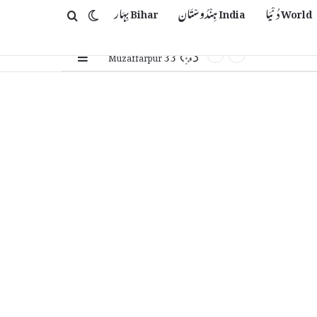
World دُنْیَا
India ہِنْدُوسْتَان
Bihar بِہَار
Switch skin
Search for
33
Sidebar
℃
Muzaffarpur