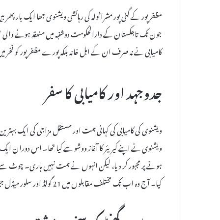
جون تک تاجکستان کے دارالحکومت دوشنبہ میں منعقد ہونے والی ‘ا
کامیابی نے نہ صرف ان کے اہل خانہ بلکہ پورے مظفرپور کو فخر میں 
جدوجہد اور کامیابی کا سفر
ویشنوی کی کامیابی کی کہانی ہمت اور مستقل مزاجی کی ایک بہتری
ویشنوی نے اپنے کیریئر کا آغاز ووشو سے کیا تھا۔ اس دوران ا
ہونے پر مجبور کر دیا، لیکن انہوں نے ہمت نہیں ہاری۔ چوٹ س
کیا۔ آج وہ اب تک مختلف مقابلوں میں 21 گولڈ اور سلور میڈل جیت کر اپنی صلاحیتوں کا لوہا منوا چکی ہیں۔