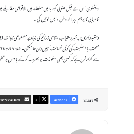
ویشنوی اس سے قبل جنوبی کوریا میں منعقدہ بین الاقوامی مقابلے
کامیابی کا پرچم لہرا کر وطن واپس لوٹیں گی۔
دستبرداری:
سے گزارش ہے کہ کسی بھی معلومات پر بھروسہ کرنے یا اس پر عمل
Share
Share via Email
X
Facebook