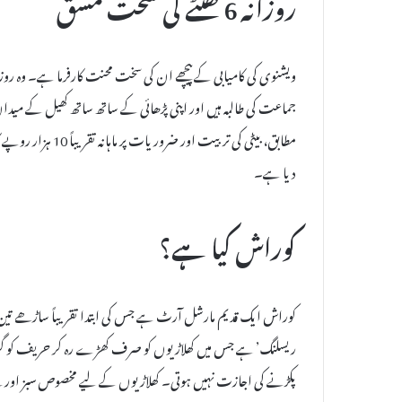
روزانہ 6 گھنٹے کی سخت مشق
جماعت کی طالبہ ہیں اور اپنی پڑھائی کے ساتھ ساتھ کھیل کے میدا
مطابق، بیٹی کی ترب
دیا ہے۔
کوراش کیا ہے؟
کوراش ایک قدیم مارشل آرٹ ہے جس کی ابتدا تقریباً ساڑھے تین 
ریسلنگ’ ہے جس میں کھلاڑیوں کو صرف کھڑے رہ کر حریف کو گران
پکڑنے کی اجازت نہیں ہوتی۔ کھلاڑیوں کے لیے مخصوص سبز اور نی