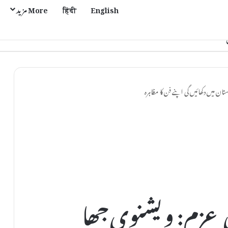
English
हिंदी
More مزید
ستان میں دکھائیں گی اپنے فن کا مظاہرہ
می عزم: ویشنوی جھا