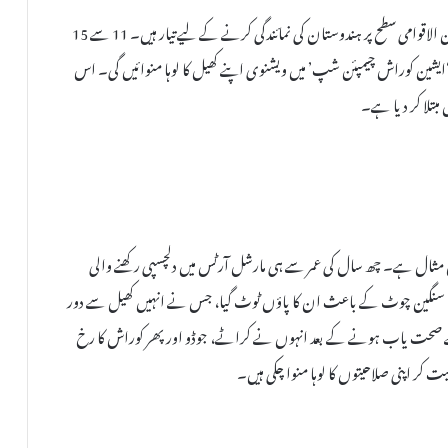
مظفرپور کے گنی پور مشرا ٹولہ کی رہائشی ویشنوی جھا ایک بار پھر بین الاقوامی سطح پر ہندوستان کی نمائندگی کرنے کے لیے تیار ہیں۔ 11 سے 15
یشین کوراش چیمپئن شپ’ میں ویشنوی اپنے کھیل کا لوہا منوائیں گی۔ اس
مبتلا کر دیا ہے۔
ن مثال ہے۔ چھ سال کی عمر سے ہی مارشل آرٹس میں دلچسپی رکھنے والی
یک سنگین چوٹ کے باعث ان کا پاؤں ٹوٹ گیا، جس نے انہیں کھیل سے دور
ے صحت یاب ہونے کے بعد انہوں نے کراٹے، جوڈو اور پھر کوراش کا رخ