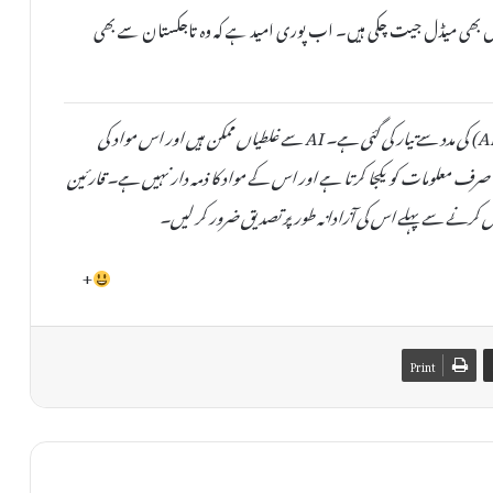
 میں بھی میڈل جیت چکی ہیں۔ اب پوری امید ہے کہ وہ تاجکستان سے بھی
یہ خبر دستیاب مقامی ذرائع کی بنیاد پر مصنوعی ذہانت (AI) کی مدد سے تیار کی گئی ہے۔ AI سے غلطیاں ممکن ہیں اور اس مواد کی
صحت یا اصلیت کی کوئی ضمانت نہیں دی جا سکتی۔ TheAinak صرف معلومات کو یکجا کرتا ہے اور اس کے مواد کا ذمہ دار نہیں ہے۔ قارئین
 کرنے سے پہلے اس کی آزادانہ طور پر تصدیق ضرور کر لیں۔
+
Print