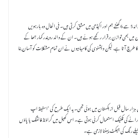
ویشنوی کی کامیابی کے پیچھے ان کی سخت محنت کارفرما ہے۔ وہ روزانہ 5 سے 6 گھنٹے جم اور اکیڈمی میں مشق کرتی ہیں۔ فی الحال وہ بارہویں
ن میں بھی توازن برقرار رکھے ہوئے ہیں۔ ان کے والد رویندر کمار جھا کے
یت اور ضروریات پر ماہانہ تقریباً 10 ہزار روپے کا خرچ آتا ہے، لیکن ویشنوی کی کامیابیوں نے ان تمام مشکلات کو آسان بنا
ہزار سال قبل ازبکستان میں ہوئی تھی۔ یہ ایک طرح کی ‘اسٹینڈ اپ
ے کی تکنیک استعمال کرنی ہوتی ہے۔ اس کھیل میں گراؤنڈ فائٹنگ یا پاؤں
لے رنگ کی جیکٹ پہننا لازمی ہے۔