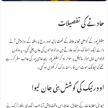
حادثے کی تفصیلات
مظفرپور کے کڑھنی تھانہ علاقہ کے تحت بالیہ اوور برج پر ہفتہ کے روز پیش آنے
والے ایک المناک سڑک حادثے میں دو نوجوانوں کی جان چلی گئی۔ یہ دونوں
نوجوان اپنی موٹر سائیکل پر سوار ہو کر مظفرپور سے حاجی پور کی جانب سفر کر رہے
تھے کہ اچانک موت ان کا راستہ روک کر کھڑی ہو گئی۔
اوورٹیک کی کوشش بنی جان لیوا
ابتدائی اطلاعات کے مطابق، حادثہ اس وقت پیش آیا جب ایک تیز رفتار ٹرک نے