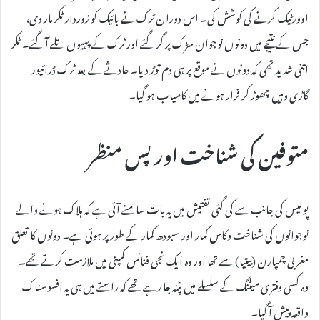
اوورٹیک کرنے کی کوشش کی۔ اس دوران ٹرک نے بائیک کو زوردار ٹکر مار دی،
جس کے نتیجے میں دونوں نوجوان سڑک پر گر گئے اور ٹرک کے پہیوں تلے آ گئے۔ ٹکر
اتنی شدید تھی کہ دونوں نے موقع پر ہی دم توڑ دیا۔ حادثے کے بعد ٹرک ڈرائیور
گاڑی وہیں چھوڑ کر فرار ہونے میں کامیاب ہو گیا۔
متوفین کی شناخت اور پس منظر
پولیس کی جانب سے کی گئی تفتیش میں یہ بات سامنے آئی ہے کہ ہلاک ہونے والے
نوجوانوں کی شناخت وکاس کمار اور سبودھ کمار کے طور پر ہوئی ہے۔ دونوں کا تعلق
مغربی چمپارن (بیتیا) سے تھا اور وہ ایک نجی فنانس کمپنی میں ملازمت کرتے تھے۔
وہ کسی دفتری میٹنگ کے سلسلے میں پٹنہ جا رہے تھے کہ راستے میں ہی یہ افسوسناک
واقعہ پیش آ گیا۔