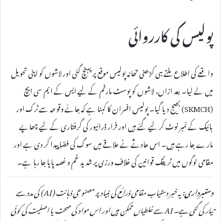
پولیس کی کارروائی
واقعے کی اطلاع ملتے ہی کڑھنی تھانہ پولیس موقع پر پہنچ گئی اور لاشوں کو اپنی تحویل
میں لے لیا۔ بعد ازاں، لاشوں کو پوسٹ مارٹم کے لیے ایس کے ایم سی ایچ
(SKMCH) بھیج دیا گیا۔ پولیس افسران کا کہنا ہے کہ جائے وقوعہ سے ٹرک اور
بائیک کے نمبر نوٹ کر لیے گئے ہیں اور فرار ڈرائیور کی گرفتاری کے لیے چھاپے
مارے جا رہے ہیں۔ اس حادثے نے علاقے میں سوگ کی فضا پیدا کر دی ہے اور
مقامی لوگوں میں ٹریفک قوانین کی خلاف ورزی پر شدید غم و غصہ پایا جا رہا ہے۔
دستبرداری:
یہ خبر دستیاب مقامی ذرائع کی بنیاد پر مصنوعی ذہانت (AI) کی مدد سے
تیار کی گئی ہے۔ AI سے غلطیاں ممکن ہیں اور اس مواد کی صحت یا اصلیت کی کوئی