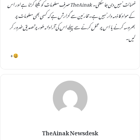
ضمانت نہیں دی جا سکتی۔ TheAinak صرف معلومات کو یکجا کرتا ہے اور اس
کے مواد کا ذمہ دار نہیں ہے۔ قارئین سے گزارش ہے کہ کسی بھی معلومات پر
بھروسہ کرنے یا اس پر عمل کرنے سے پہلے اس کی آزادانہ طور پر تصدیق ضرور کر
لیں۔
+
TheAinak Newsdesk