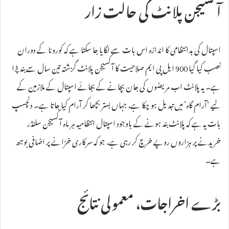
آکسیجن پلانٹ کی حالت زار
اسپتال کی بدانتظامی کا اندازہ اس بات سے لگایا جا سکتا ہے کہ کورونا کے دوران
نصب کیا گیا 900 ایل پی ایم صلاحیت کا آکسیجن پلانٹ گزشتہ تین سال سے بند پڑا
ہے۔ یہ پلانٹ اب مریضوں کی جان بچانے کے بجائے اسپتال کے ملازمین کے
لیے ‘آرام گاہ’ میں تبدیل ہو چکا ہے، جہاں بستر بچھا کر آرام کیا جاتا ہے۔ دلچسپ
بات یہ ہے کہ پلانٹ بند ہونے کے باوجود اسپتال انتظامیہ ہر ماہ آکسیجن سلنڈر
خریدنے پر ہزاروں روپے خرچ کر رہی ہے، جو کہ سرکاری خزانے پر اضافی بوجھ
ہے۔
بڑے اخراجات، معمولی نتائج