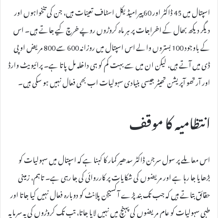
اسپتال میں 45 ڈاکٹر اور 60 پیرامیڈیکل اسٹاف تعینات ہیں، جن کی تنخواہوں اور
دیگر دیکھ بھال کے اخراجات پر ہر ماہ کروڑوں روپے خرچ کیے جاتے ہیں۔ اس
کے باوجود 100 بستروں والے اس اسپتال میں روزانہ 600 سے 800 مریض او پی
ڈی میں آتے ہیں، لیکن ان میں سے بہت کم کو ہی داخلہ مل پاتا ہے۔ پرائیویٹ وارڈ
اور آرتھو آپریشن تھیٹر جیسی بنیادی سہولیات اب بھی فعال نہیں ہو سکی ہیں۔
انتظامیہ کا موقف
اس معاملے پر سول سرجن ڈاکٹر سدھیر کمار کا کہنا ہے کہ اسپتال میں سہولیات کو
بڑھایا جا رہا ہے اور مریضوں کی شکایات پر کارروائی کی جا رہی ہے۔ تاہم، زمینی
حقائق بتاتے ہیں کہ جب تک بند پڑے آکسیجن پلانٹ کو دوبارہ فعال نہیں کیا جاتا اور
طبی سہولیات کو عام مریضوں کی پہنچ میں نہیں لایا جاتا، تب تک کروڑوں کی یہ سرمایہ