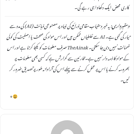
کاری محض ایک دکھاوا ہی رہے گی۔
دستبرداری:
یہ خبر دستیاب مقامی ذرائع کی بنیاد پر مصنوعی ذہانت (AI) کی مدد سے
تیار کی گئی ہے۔ AI سے غلطیاں ممکن ہیں اور اس مواد کی صحت یا اصلیت کی کوئی
ضمانت نہیں دی جا سکتی۔ TheAinak صرف معلومات کو یکجا کرتا ہے اور اس
کے مواد کا ذمہ دار نہیں ہے۔ قارئین سے گزارش ہے کہ کسی بھی معلومات پر
بھروسہ کرنے یا اس پر عمل کرنے سے پہلے اس کی آزادانہ طور پر تصدیق ضرور کر
لیں۔
+