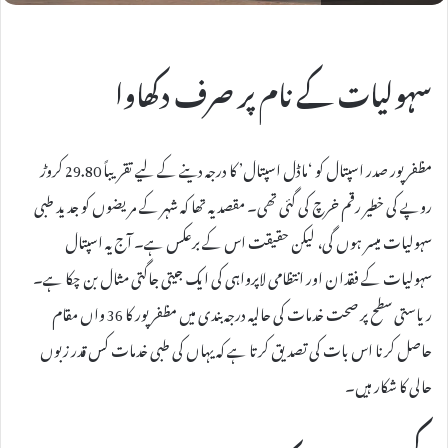
سہولیات کے نام پر صرف دکھاوا
مظفرپور صدر اسپتال کو ‘ماڈل اسپتال’ کا درجہ دینے کے لیے تقریباً 29.80 کروڑ
روپے کی خطیر رقم خرچ کی گئی تھی۔ مقصد یہ تھا کہ شہر کے مریضوں کو جدید طبی
سہولیات میسر ہوں گی، لیکن حقیقت اس کے برعکس ہے۔ آج یہ اسپتال
سہولیات کے فقدان اور انتظامی لاپرواہی کی ایک جیتی جاگتی مثال بن چکا ہے۔
ریاستی سطح پر صحت خدمات کی حالیہ درجہ بندی میں مظفرپور کا 36 واں مقام
حاصل کرنا اس بات کی تصدیق کرتا ہے کہ یہاں کی طبی خدمات کس قدر زبوں
حالی کا شکار ہیں۔