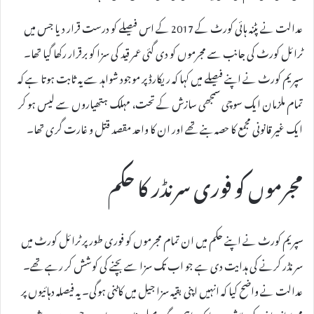
عدالت نے پٹنہ ہائی کورٹ کے 2017 کے اس فیصلے کو درست قرار دیا جس میں
ٹرائل کورٹ کی جانب سے مجرموں کو دی گئی عمر قید کی سزا کو برقرار رکھا گیا تھا۔
سپریم کورٹ نے اپنے فیصلے میں کہا کہ ریکارڈ پر موجود شواہد سے یہ ثابت ہوتا ہے کہ
تمام ملزمان ایک سوچی سمجھی سازش کے تحت، مہلک ہتھیاروں سے لیس ہو کر
ایک غیر قانونی مجمع کا حصہ بنے تھے اور ان کا واحد مقصد قتل و غارت گری تھا۔
مجرموں کو فوری سرنڈر کا حکم
سپریم کورٹ نے اپنے حکم میں ان تمام مجرموں کو فوری طور پر ٹرائل کورٹ میں
سرنڈر کرنے کی ہدایت دی ہے جو اب تک سزا سے بچنے کی کوشش کر رہے تھے۔
عدالت نے واضح کیا کہ انہیں اپنی بقیہ سزا جیل میں کاٹنی ہوگی۔ یہ فیصلہ دہائیوں پر