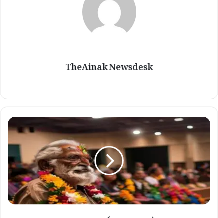
TheAinak Newsdesk
س
م
ا
ج
ی
ر
ہ
ن