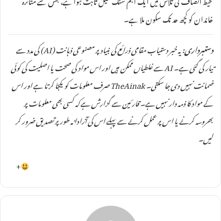
محیط انصاف کی تلاش میں ایک اہم سنگ میل ثابت ہوا ہے، جس سے متاثرہ
خاندان کو کچھ حد تک سکون ملا ہے۔
دستبرداری:
یہ خبر دستیاب مقامی ذرائع کی بنیاد پر مصنوعی ذہانت (AI) کی مدد سے
تیار کی گئی ہے۔ AI سے غلطیاں ممکن ہیں اور اس مواد کی صحت یا اصلیت کی کوئی
ضمانت نہیں دی جا سکتی۔ TheAinak صرف معلومات کو یکجا کرتا ہے اور اس
کے مواد کا ذمہ دار نہیں ہے۔ قارئین سے گزارش ہے کہ کسی بھی معلومات پر
بھروسہ کرنے یا اس پر عمل کرنے سے پہلے اس کی آزادانہ طور پر تصدیق ضرور کر
لیں۔
+