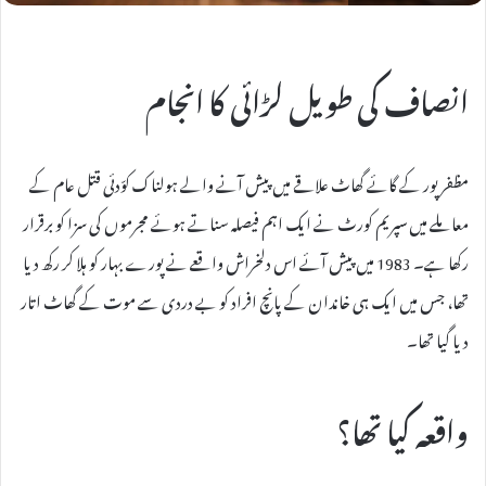
انصاف کی طویل لڑائی کا انجام
مظفرپور کے گائے گھاٹ علاقے میں پیش آنے والے ہولناک کوّدئی قتل عام کے
معاملے میں سپریم کورٹ نے ایک اہم فیصلہ سناتے ہوئے مجرموں کی سزا کو برقرار
رکھا ہے۔ 1983 میں پیش آئے اس دلخراش واقعے نے پورے بہار کو ہلا کر رکھ دیا
تھا، جس میں ایک ہی خاندان کے پانچ افراد کو بے دردی سے موت کے گھاٹ اتار
دیا گیا تھا۔
واقعہ کیا تھا؟