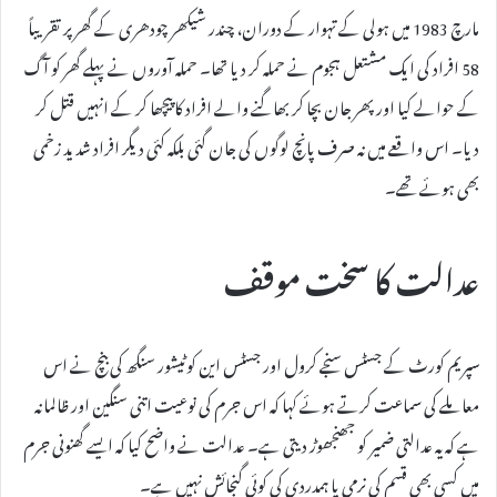
مارچ 1983 میں ہولی کے تہوار کے دوران، چندر شیکھر چودھری کے گھر پر تقریباً
58 افراد کی ایک مشتعل ہجوم نے حملہ کر دیا تھا۔ حملہ آوروں نے پہلے گھر کو آگ
کے حوالے کیا اور پھر جان بچا کر بھاگنے والے افراد کا پیچھا کر کے انہیں قتل کر
دیا۔ اس واقعے میں نہ صرف پانچ لوگوں کی جان گئی بلکہ کئی دیگر افراد شدید زخمی
بھی ہوئے تھے۔
عدالت کا سخت موقف
سپریم کورٹ کے جسٹس سنجے کرول اور جسٹس این کوٹیشور سنگھ کی بنچ نے اس
معاملے کی سماعت کرتے ہوئے کہا کہ اس جرم کی نوعیت اتنی سنگین اور ظالمانہ
ہے کہ یہ عدالتی ضمیر کو جھنجھوڑ دیتی ہے۔ عدالت نے واضح کیا کہ ایسے گھنونی جرم
میں کسی بھی قسم کی نرمی یا ہمدردی کی کوئی گنجائش نہیں ہے۔