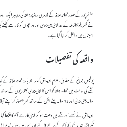
مظفرپور کے صدر تھانہ علاقہ کے ڈومری روڈ پر ہفتہ کی دوپہر ایک ا
نے گھریلو تنازعہ کے بعد اپنی ہی بیوی اور دو بچوں کو کار سے کچل
اسپتال میں داخل کرایا گیا ہے۔
واقعہ کی تفصیلات
سالہ بیٹی نندنی اور 12 سالہ بیٹے انش کے ساتھ گھر چھوڑ کر اپنے آبائی گاؤں جانے کے لیے آٹو میں سوار ہوئی۔
اویناش نے غصے اور نشے میں دھت ہو کر اپنی کار سے آٹو کا پیچھا کیا
ٹکر اتنی شدید تھی کہ آٹو کے پرخچے اڑ گئے اور اس میں سوار تمام 