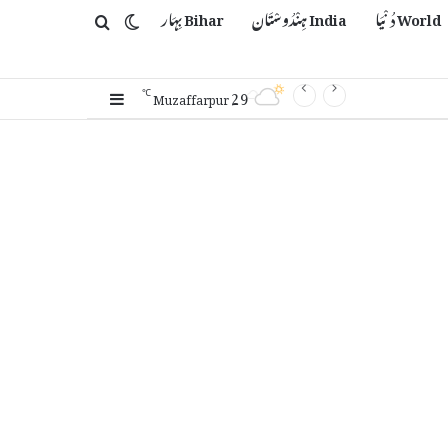
World دُنْیَا
India ہِنْدُوسْتَان
Bihar بِہَار
Switch skin
Search for
29
Sidebar
℃
Muzaffarpur