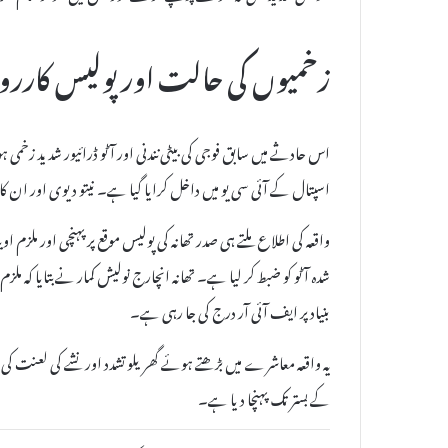
زخمیوں کی حالت اور پولیس کارروا
اس حادثے میں سابق فوجی کی بیٹی نندنی اور آٹو ڈرائیور شدید زخم
اسپتال کے آئی سی یو میں داخل کرایا گیا ہے۔ نیتو دیوی اور ان کا 
واقعہ کی اطلاع ملتے ہی صدر تھانہ کی پولیس موقع پر پہنچی اور ملزم 
شدہ آٹو کو ضبط کر لیا ہے۔ تھانہ انچارج نولیش کمار نے بتایا کہ مل
بنیاد پر ایف آئی آر درج کی جا رہی ہے۔
یہ واقعہ معاشرے میں بڑھتے ہوئے گھریلو تشدد اور نشے کی لعنت کی
کے بستر تک پہنچا دیا ہے۔