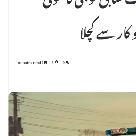
 کار سے کچلا
2 minutes read
3
0