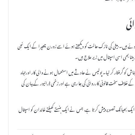
ئی
ی ہوئے ہیں۔ بیٹی کی نازک حالت کو دیکھتے ہوئے اسے زورن چھپرا کے ایک نجی
بیٹا بھی اسی اسپتال میں زیر علاج ہیں۔
اویناش کو گرفتار کر لیا۔ پولیس نے حادثے میں استعمال ہونے والی کار اور تباہ
زم کے خلاف سخت قانونی کارروائی کی جا رہی ہے اور زخمی ڈرائیور کے بیان کی
 ایک بھیانک تصویر پیش کرتا ہے، جس نے ایک ہنستے کھیلتے خاندان کو اسپتال