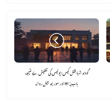
گ
و
و
ن
د
ش
ر
م
گووند شرما قتل کیس: پولیس کی تفتیش بے نتیجہ،
ا
ق
بابुल اور سوربھ جیل روانہ
ت
ل
ک
ی