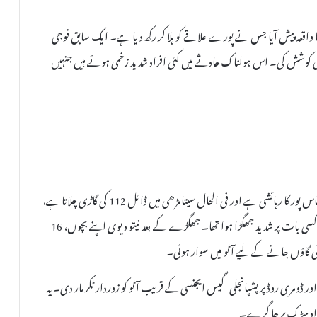
یسا واقعہ پیش آیا جس نے پورے علاقے کو ہلا کر رکھ دیا ہے۔ ایک سابق فوجی
نے کی کوشش کی۔ اس ہولناک حادثے میں کئی افراد شدید زخمی ہوئے ہیں جنہیں
پولیس ذرائع کے مطابق، ملزم اویناش کمار، جو پارو تھانہ علاقہ کے گیاس پور کا رہائشی ہے اور فی الحال سیتامڑھی میں ڈائل 112 کی گاڑی چلاتا ہے،
نشے کی حالت میں تھا۔ ہفتہ کو اس کا اپنی بیوی نیتو دیوی کے ساتھ کسی بات پر شدید جھگڑا ہوا تھا۔ جھگڑے کے بعد نیتو دیوی اپنے بچوں، 16
 اور ڈومری روڈ پر پشپانجلی گیس ایجنسی کے قریب آٹو کو زوردار ٹکر مار دی۔ یہ
افراد سڑک پر جا گرے۔