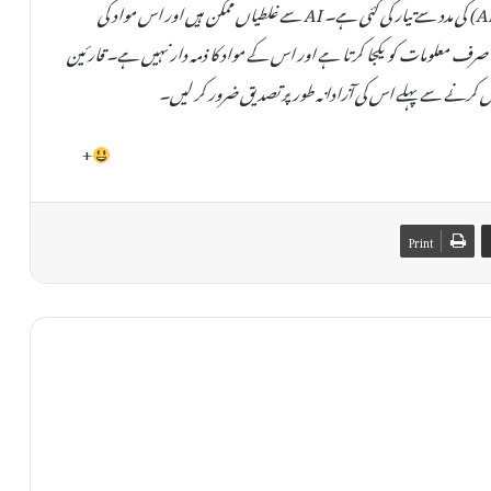
یہ خبر دستیاب مقامی ذرائع کی بنیاد پر مصنوعی ذہانت (AI) کی مدد سے تیار کی گئی ہے۔ AI سے غلطیاں ممکن ہیں اور اس مواد کی
صحت یا اصلیت کی کوئی ضمانت نہیں دی جا سکتی۔ TheAinak صرف معلومات کو یکجا کرتا ہے اور اس کے مواد کا ذمہ دار نہیں ہے۔ قارئین
 کرنے سے پہلے اس کی آزادانہ طور پر تصدیق ضرور کر لیں۔
+
Print