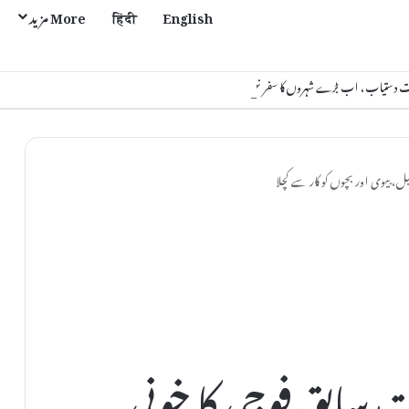
English
हिंदी
More مزید
یات دستیاب، اب بڑے شہروں کا سفر نہیں کرنا پڑے گا
ل، بیوی اور بچوں کو کار سے کچلا
 سابق فوجی کا خونی