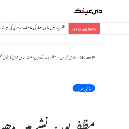
مظفرپور میں عالمی معیار کی پلاسٹک سرجری کی سہول
Breaking News
Home
/
مقامی خبریں
/
مظفرپور: نشے میں دھت سابق فوجی کا خونی کھی
مقامی خبریں
مظفرپور: نشے میں دھت