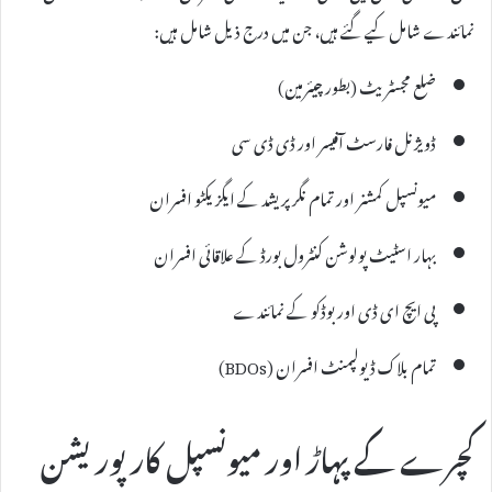
نمائندے شامل کیے گئے ہیں، جن میں درج ذیل شامل ہیں:
ضلع مجسٹریٹ (بطور چیئرمین)
ڈویژنل فارسٹ آفیسر اور ڈی ڈی سی
میونسپل کمشنر اور تمام نگر پریشد کے ایگزیکٹو افسران
بہار اسٹیٹ پولوشن کنٹرول بورڈ کے علاقائی افسران
پی ایچ ای ڈی اور بوڈکو کے نمائندے
تمام بلاک ڈیولپمنٹ افسران (BDOs)
کچرے کے پہاڑ اور میونسپل کارپوریشن