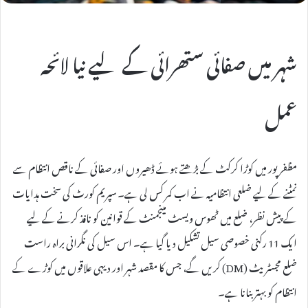
شہر میں صفائی ستھرائی کے لیے نیا لائحہ
عمل
مظفرپور میں کوڑا کرکٹ کے بڑھتے ہوئے ڈھیروں اور صفائی کے ناقص انتظام سے
نمٹنے کے لیے ضلعی انتظامیہ نے اب کمر کس لی ہے۔ سپریم کورٹ کی سخت ہدایات
کے پیش نظر، ضلع میں ٹھوس ویسٹ مینجمنٹ کے قوانین کو نافذ کرنے کے لیے
ایک 11 رکنی خصوصی سیل تشکیل دیا گیا ہے۔ اس سیل کی نگرانی براہ راست
ضلع مجسٹریٹ (DM) کریں گے، جس کا مقصد شہر اور دیہی علاقوں میں کوڑے کے
انتظام کو بہتر بنانا ہے۔