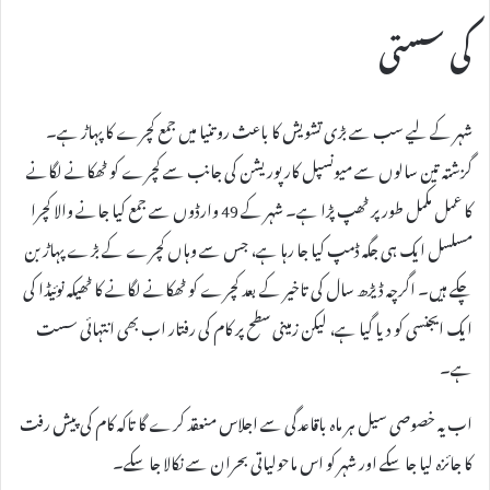
کی سستی
شہر کے لیے سب سے بڑی تشویش کا باعث روتنیا میں جمع کچرے کا پہاڑ ہے۔
گزشتہ تین سالوں سے میونسپل کارپوریشن کی جانب سے کچرے کو ٹھکانے لگانے
کا عمل مکمل طور پر ٹھپ پڑا ہے۔ شہر کے 49 وارڈوں سے جمع کیا جانے والا کچرا
مسلسل ایک ہی جگہ ڈمپ کیا جا رہا ہے، جس سے وہاں کچرے کے بڑے پہاڑ بن
چکے ہیں۔ اگرچہ ڈیڑھ سال کی تاخیر کے بعد کچرے کو ٹھکانے لگانے کا ٹھیکہ نوئیڈا کی
ایک ایجنسی کو دیا گیا ہے، لیکن زمینی سطح پر کام کی رفتار اب بھی انتہائی سست
ہے۔
اب یہ خصوصی سیل ہر ماہ باقاعدگی سے اجلاس منعقد کرے گا تاکہ کام کی پیش رفت
کا جائزہ لیا جا سکے اور شہر کو اس ماحولیاتی بحران سے نکالا جا سکے۔