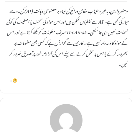
دستبرداری:
یہ خبر دستیاب مقامی ذرائع کی بنیاد پر مصنوعی ذہانت (AI) کی مدد سے
تیار کی گئی ہے۔ AI سے غلطیاں ممکن ہیں اور اس مواد کی صحت یا اصلیت کی کوئی
ضمانت نہیں دی جا سکتی۔ TheAinak صرف معلومات کو یکجا کرتا ہے اور اس
کے مواد کا ذمہ دار نہیں ہے۔ قارئین سے گزارش ہے کہ کسی بھی معلومات پر
بھروسہ کرنے یا اس پر عمل کرنے سے پہلے اس کی آزادانہ طور پر تصدیق ضرور کر
لیں۔
+