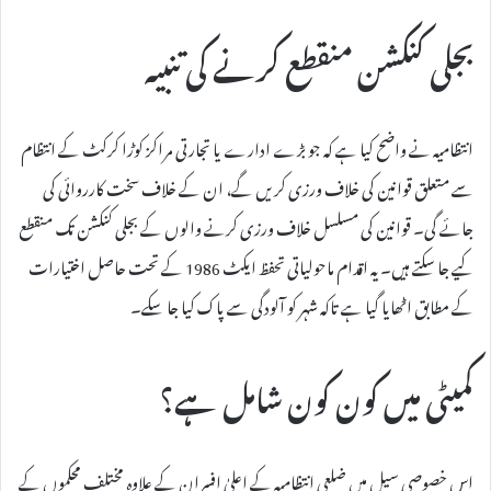
بجلی کنکشن منقطع کرنے کی تنبیہ
انتظامیہ نے واضح کیا ہے کہ جو بڑے ادارے یا تجارتی مراکز کوڑا کرکٹ کے انتظام
سے متعلق قوانین کی خلاف ورزی کریں گے، ان کے خلاف سخت کارروائی کی
جائے گی۔ قوانین کی مسلسل خلاف ورزی کرنے والوں کے بجلی کنکشن تک منقطع
کیے جا سکتے ہیں۔ یہ اقدام ماحولیاتی تحفظ ایکٹ 1986 کے تحت حاصل اختیارات
کے مطابق اٹھایا گیا ہے تاکہ شہر کو آلودگی سے پاک کیا جا سکے۔
کمیٹی میں کون کون شامل ہے؟
اس خصوصی سیل میں ضلعی انتظامیہ کے اعلیٰ افسران کے علاوہ مختلف محکموں کے