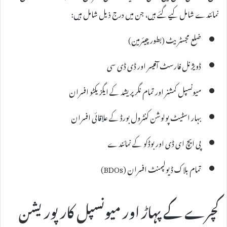
نمائندے شامل کیے گئے ہیں، جن میں درج ذیل شامل ہیں:
ضلع مجسٹریٹ (بطور چیئرمین)
ڈویژنل فارسٹ آفیسر اور ڈی ڈی سی
میونسپل کمشنر اور تمام نگر پریشد کے ایگزیکٹو افسران
بہار اسٹیٹ پولوشن کنٹرول بورڈ کے علاقائی افسران
پی ایچ ای ڈی اور بوڈکو کے نمائندے
تمام بلاک ڈیولپمنٹ افسران (BDOs)
کچرے کے پہاڑ اور میونسپل کارپوریشن