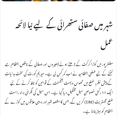
شہر میں صفائی ستھرائی کے لیے نیا لائحہ
عمل
مظفرپور میں کوڑا کرکٹ کے بڑھتے ہوئے ڈھیروں اور صفائی کے ناقص انتظام سے
نمٹنے کے لیے ضلعی انتظامیہ نے اب کمر کس لی ہے۔ سپریم کورٹ کی سخت ہدایات
کے پیش نظر، ضلع میں ٹھوس ویسٹ مینجمنٹ کے قوانین کو نافذ کرنے کے لیے
ایک 11 رکنی خصوصی سیل تشکیل دیا گیا ہے۔ اس سیل کی نگرانی براہ راست
ضلع مجسٹریٹ (DM) کریں گے، جس کا مقصد شہر اور دیہی علاقوں میں کوڑے کے
انتظام کو بہتر بنانا ہے۔