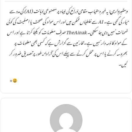
دستبرداری:
یہ خبر دستیاب مقامی ذرائع کی بنیاد پر مصنوعی ذہانت (AI) کی مدد سے
تیار کی گئی ہے۔ AI سے غلطیاں ممکن ہیں اور اس مواد کی صحت یا اصلیت کی کوئی
ضمانت نہیں دی جا سکتی۔ TheAinak صرف معلومات کو یکجا کرتا ہے اور اس
کے مواد کا ذمہ دار نہیں ہے۔ قارئین سے گزارش ہے کہ کسی بھی معلومات پر
بھروسہ کرنے یا اس پر عمل کرنے سے پہلے اس کی آزادانہ طور پر تصدیق ضرور کر
لیں۔
+