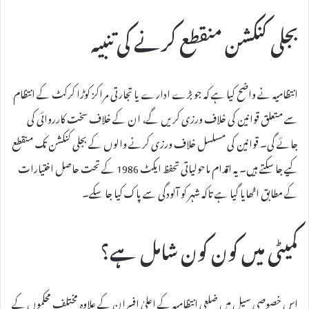
بجلی کنکشن منقطع کرنے کی تنبیہ
انتظامیہ نے واضح کیا ہے کہ جو بڑے ادارے یا تجارتی مراکز کوڑا کرکٹ کے انتظام
سے متعلق قوانین کی خلاف ورزی کریں گے، ان کے خلاف سخت کارروائی کی
جائے گی۔ قوانین کی مسلسل خلاف ورزی کرنے والوں کے بجلی کنکشن تک منقطع
کیے جا سکتے ہیں۔ یہ اقدام ماحولیاتی تحفظ ایکٹ 1986 کے تحت حاصل اختیارات
کے مطابق اٹھایا گیا ہے تاکہ شہر کو آلودگی سے پاک کیا جا سکے۔
کمیٹی میں کون کون شامل ہے؟
اس خصوصی سیل میں ضلعی انتظامیہ کے اعلیٰ افسران کے علاوہ مختلف محکموں کے