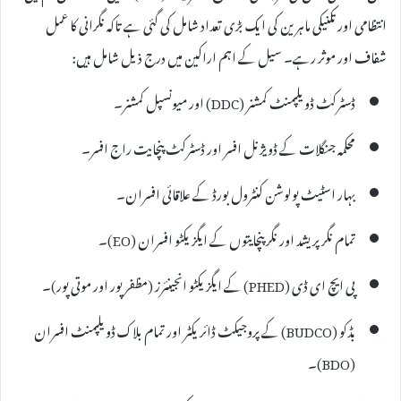
انتظامی اور تکنیکی ماہرین کی ایک بڑی تعداد شامل کی گئی ہے تاکہ نگرانی کا عمل
شفاف اور موثر رہے۔ سیل کے اہم اراکین میں درج ذیل شامل ہیں:
ڈسٹرکٹ ڈویلپمنٹ کمشنر (DDC) اور میونسپل کمشنر۔
محکمہ جنگلات کے ڈویژنل افسر اور ڈسٹرکٹ پنچایت راج افسر۔
بہار اسٹیٹ پولوشن کنٹرول بورڈ کے علاقائی افسران۔
تمام نگر پریشد اور نگر پنچایتوں کے ایگزیکٹو افسران (EO)۔
پی ایچ ای ڈی (PHED) کے ایگزیکٹو انجینئرز (مظفرپور اور موتی پور)۔
بڈکو (BUDCO) کے پروجیکٹ ڈائریکٹر اور تمام بلاک ڈویلپمنٹ افسران
(BDO)۔