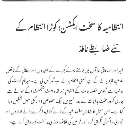
انتظامیہ کا سخت ایکشن: کوڑا انتظام کے
نئے ضابطے نافذ
شہر اور مضافاتی علاقوں میں بڑھتے ہوئے کچرے کے ڈھیروں اور صفائی کے ناقص
نظام پر قابو پانے کے لیے ضلعی انتظامیہ نے اب کمر کس لی ہے۔ سپریم کورٹ کی
جانب سے ٹھوس فضلہ جات کے انتظام (سالڈ ویسٹ مینجمنٹ) کے حوالے سے
جاری کردہ سخت ہدایات کے بعد، ضلع میں ایک خصوصی 11 رکنی سیل تشکیل دیا
گیا ہے۔ اس سیل کا بنیادی مقصد شہر کے بڑے کوڑا پیدا کرنے والے اداروں اور
تجارتی مراکز کی نگرانی کرنا اور قوانین کی خلاف ورزی پر سخت کارروائی کرنا ہے۔