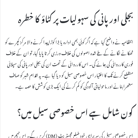
بجلی اور پانی کی سہولیات پر کٹاؤ کا خطرہ
انتظامیہ نے واضح کیا ہے کہ اگر کوئی بھی ادارہ یا بڑا کوڑا پیدا کرنے والا مرکز کچرے کو
ٹھکانے لگانے کے طے شدہ اصولوں کی خلاف ورزی کرتا پایا گیا، تو ان کے خلاف
فوری کارروائی کی جائے گی۔ اس کارروائی کے تحت ان کی بجلی اور پانی کی سپلائی
منقطع کرنے تک کا اختیار اس خصوصی سیل کو دیا گیا ہے۔ یہ اقدام شہر کو صاف
ستھرا بنانے اور ماحولیاتی آلودگی کو کم کرنے کی ایک بڑی کوشش کا حصہ ہے۔
کون شامل ہے اس خصوصی سیل میں؟
اس خصوصی سیل کی سربراہی خود ضلع مجسٹریٹ (DM) کریں گے۔ اس ٹیم میں