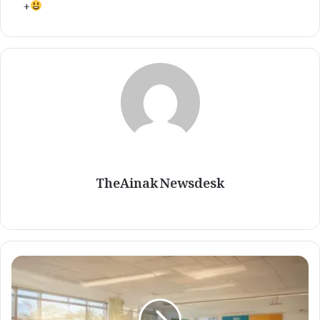
+
TheAinak Newsdesk
م
ظ
ف