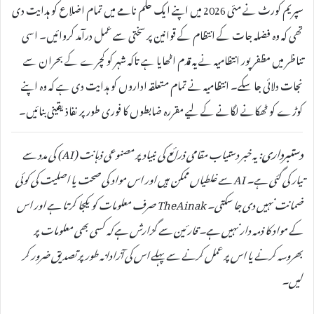
سپریم کورٹ نے مئی 2026 میں اپنے ایک حکم نامے میں تمام اضلاع کو ہدایت دی
تھی کہ وہ فضلہ جات کے انتظام کے قوانین پر سختی سے عمل درآمد کروائیں۔ اسی
تناظر میں مظفرپور انتظامیہ نے یہ قدم اٹھایا ہے تاکہ شہر کو کچرے کے بحران سے
نجات دلائی جا سکے۔ انتظامیہ نے تمام متعلقہ اداروں کو ہدایت دی ہے کہ وہ اپنے
کوڑے کو ٹھکانے لگانے کے لیے مقررہ ضابطوں کا فوری طور پر نفاذ یقینی بنائیں۔
دستبرداری:
یہ خبر دستیاب مقامی ذرائع کی بنیاد پر مصنوعی ذہانت (AI) کی مدد سے
تیار کی گئی ہے۔ AI سے غلطیاں ممکن ہیں اور اس مواد کی صحت یا اصلیت کی کوئی
ضمانت نہیں دی جا سکتی۔ TheAinak صرف معلومات کو یکجا کرتا ہے اور اس
کے مواد کا ذمہ دار نہیں ہے۔ قارئین سے گزارش ہے کہ کسی بھی معلومات پر
بھروسہ کرنے یا اس پر عمل کرنے سے پہلے اس کی آزادانہ طور پر تصدیق ضرور کر
لیں۔