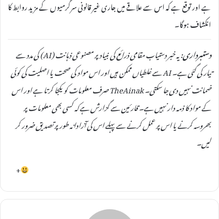
ہے اور توقع ہے کہ اس سے علاقے میں جاری غیر قانونی سرگرمیوں کے مزید روابط کا
انکشاف ہوگا۔
دستبرداری:
یہ خبر دستیاب مقامی ذرائع کی بنیاد پر مصنوعی ذہانت (AI) کی مدد سے
تیار کی گئی ہے۔ AI سے غلطیاں ممکن ہیں اور اس مواد کی صحت یا اصلیت کی کوئی
ضمانت نہیں دی جا سکتی۔ TheAinak صرف معلومات کو یکجا کرتا ہے اور اس
کے مواد کا ذمہ دار نہیں ہے۔ قارئین سے گزارش ہے کہ کسی بھی معلومات پر
بھروسہ کرنے یا اس پر عمل کرنے سے پہلے اس کی آزادانہ طور پر تصدیق ضرور کر
لیں۔
+