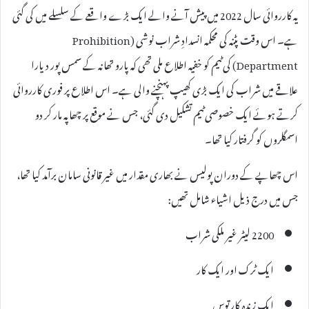
یہ کارروائی سال 2022 میں پیش آنے والے ایک بڑے واقعے کے سلسلے میں کی گئی
ہے۔ اس وقت پٹنہ کی محکمہ انسدادِ شراب نوشی (Prohibition
Department) کی ٹیم کو خفیہ اطلاع ملی تھی کہ پارو تھانہ کے سمس پور دیارا
علاقے میں شراب کی ایک بڑی کھیپ پہنچنے والی ہے۔ اس اطلاع پر فوری کارروائی
کرتے ہوئے ایک خصوصی ٹیم تشکیل دی گئی، جس نے موقع پر چھاپہ مار کر دو
اسمگلروں کو گرفتار کیا تھا۔
اس چھاپے کے دوران پولیس نے بھاری مقدار میں غیر قانونی سامان برآمد کیا تھا،
جس میں درج ذیل اشیاء شامل تھیں:
2200 لیٹر غیر ملکی شراب
ایک ٹرک اور ایک کار
ایک زندہ کارتوس