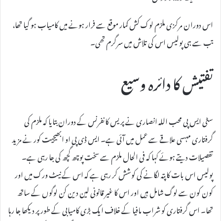
اس دوران مرکزی ملزم لوک کش کمار موقع سے فرار ہونے میں کامیاب ہو گیا تھا،
تب سے ہی پولیس اس کی تلاش میں سرگرم تھی۔
تفتیش کا دائرہ وسیع
سٹی ایس پی محب اللہ انصاری نے پریس کانفرنس کے دوران بتایا کہ ملزم کی
گرفتاری مہسی علاقے سے عمل میں آئی ہے۔ ایس ڈی پی او ابھیجیت کور نے مزید
تفصیلات دیتے ہوئے کہا کہ فی الحال ملزم سے سخت پوچھ گچھ کی جا رہی ہے۔
پولیس اس بات کا پتہ لگانے کی کوشش کر رہی ہے کہ اس کے نیٹ ورک میں اور
کون کون سے لوگ شامل ہیں اور اس کا غیر قانونی لین دین کن لوگوں کے ساتھ
تھا۔ اس گرفتاری کو شراب مافیا کے خلاف ایک بڑی کامیابی کے طور پر دیکھا جا رہا