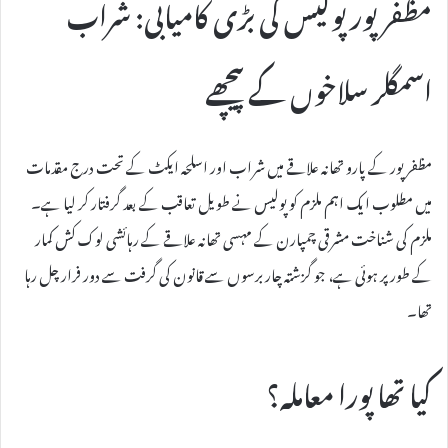
مظفرپور پولیس کی بڑی کامیابی: شراب
اسمگلر سلاخوں کے پیچھے
مظفرپور کے پارو تھانہ علاقے میں شراب اور اسلحہ ایکٹ کے تحت درج مقدمات
میں مطلوب ایک اہم ملزم کو پولیس نے طویل تعاقب کے بعد گرفتار کر لیا ہے۔
ملزم کی شناخت مشرقی چمپارن کے مہسی تھانہ علاقے کے رہائشی لوک کش کمار
کے طور پر ہوئی ہے، جو گزشتہ چار برسوں سے قانون کی گرفت سے دور فرار چل رہا
تھا۔
کیا تھا پورا معاملہ؟