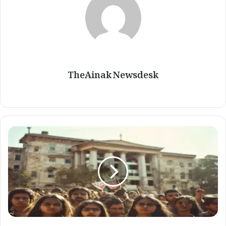
TheAinak Newsdesk
ب
ی
آ
ر
ا
ے
ب
ی