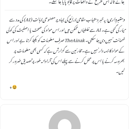
جائے تاکہ اس طرح کے واقعات پر قابو پایا جا سکے۔
دستبرداری:
یہ خبر دستیاب مقامی ذرائع کی بنیاد پر مصنوعی ذہانت (AI) کی مدد سے
تیار کی گئی ہے۔ AI سے غلطیاں ممکن ہیں اور اس مواد کی صحت یا اصلیت کی کوئی
ضمانت نہیں دی جا سکتی۔ TheAinak صرف معلومات کو یکجا کرتا ہے اور اس
کے مواد کا ذمہ دار نہیں ہے۔ قارئین سے گزارش ہے کہ کسی بھی معلومات پر
بھروسہ کرنے یا اس پر عمل کرنے سے پہلے اس کی آزادانہ طور پر تصدیق ضرور کر
لیں۔
+