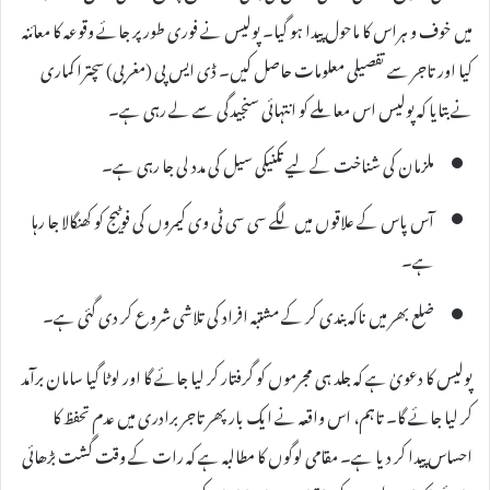
میں خوف و ہراس کا ماحول پیدا ہو گیا۔ پولیس نے فوری طور پر جائے وقوعہ کا معائنہ
کیا اور تاجر سے تفصیلی معلومات حاصل کیں۔ ڈی ایس پی (مغربی) سچترا کماری
نے بتایا کہ پولیس اس معاملے کو انتہائی سنجیدگی سے لے رہی ہے۔
ملزمان کی شناخت کے لیے تکنیکی سیل کی مدد لی جا رہی ہے۔
آس پاس کے علاقوں میں لگے سی سی ٹی وی کیمروں کی فوٹیج کو کھنگالا جا رہا
ہے۔
ضلع بھر میں ناکہ بندی کر کے مشتبہ افراد کی تلاشی شروع کر دی گئی ہے۔
پولیس کا دعویٰ ہے کہ جلد ہی مجرموں کو گرفتار کر لیا جائے گا اور لوٹا گیا سامان برآمد
کر لیا جائے گا۔ تاہم، اس واقعہ نے ایک بار پھر تاجر برادری میں عدم تحفظ کا
احساس پیدا کر دیا ہے۔ مقامی لوگوں کا مطالبہ ہے کہ رات کے وقت گشت بڑھائی