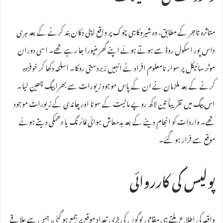
متاثرہ تاجر کے مطابق، وہ شیروکاہی چوک پر واقع اپنی دکان بند کرنے کے بعد ہری
داس پور اسکول روڈ سے ہوتے ہوئے اپنے گھر منپورا جا رہے تھے۔ اسی دوران
موٹر سائیکل پر سوار نامعلوم افراد نے انہیں زبردستی روکا۔ اسلحہ دکھا کر خوفزدہ
کرنے کے بعد ملزمان نے ان کے پاس موجود زیورات سے بھرا بیگ چھین لیا۔
اس بیگ میں تقریباً تین لاکھ روپے مالیت کے سونا اور چاندی کے زیورات موجود
تھے۔ واردات کو انجام دینے کے بعد بدمعاش ہوائی فائرنگ یا دھمکی دیتے ہوئے
موقع سے فرار ہو گئے۔
پولیس کی کارروائی
واقعہ کی اطلاع ملتے ہی مقامی لوگوں کی بڑی تعداد موقع پر جمع ہو گئی، جس سے علاقے