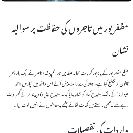
مظفرپور میں تاجروں کی حفاظت پر سوالیہ
نشان
ضلع مظفرپور کے پاناپور کریات تھانہ حلقہ میں جرائم پیشہ عناصر نے ایک بار پھر
قانون کو چیلنج کیا ہے۔ ہفتہ کی دیر رات پیش آئے اس واقعہ میں ‘پارس ناتھ
جیولرز’ کے مالک دھیرج کمار کو نشانہ بنایا گیا۔ دھیرج اپنی دکان بند کر کے گھر لوٹ
رہے تھے کہ تبھی راستے میں گھات لگائے بیٹھے بدمعاشوں نے انہیں لوٹ لیا۔
واردات کی تفصیلات