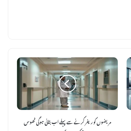
م
ر
ی
ض
و
ں
ک
و
مریضوں کو ریفر کرنے سے پہلے اب بتانی ہوگی ٹھوس
ر
ی