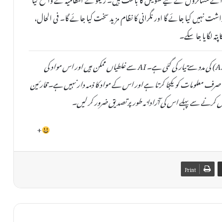
شت نہیں کیا جائے گا اور نگرانی کا نظام مزید سخت کیا جائے گا۔ فی الحال،
ہ لگایا جا سکے۔
یہ خبر دستیاب مقامی ذرائع کی بنیاد پر مصنوعی ذہانت (AI) کی مدد سے تیار کی گئی ہے۔ AI سے غلطیاں ممکن ہیں اور اس مواد کی
صحت یا اصلیت کی کوئی ضمانت نہیں دی جا سکتی۔ TheAinak صرف معلومات کو یکجا کرتا ہے اور اس کے مواد کا ذمہ دار نہیں ہے۔ قارئین
 کرنے سے پہلے اس کی آزادانہ طور پر تصدیق ضرور کر لیں۔
+
Print