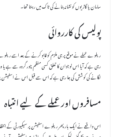
سامان یا گاڑیوں کو نشانہ بنانے کی تاک میں رہتا تھا۔
پولیس کی کارروائی
رہی ہے کہ آیا اس نوجوان کا تعلق کسی منظم چور گروہ سے ہے یا وہ 
لگانے کی کوشش کی جا رہی ہے کہ اس سے قبل اس نے اسٹیشن پر 
مسافروں اور عملے کے لیے انتباہ
اس واقعے نے ایک بار پھر ریلوے اسٹیشن پر سیکیورٹی کے انتظام
ہونے سے بچ گئی، لیکن اس طرح کے واقعات اسٹیشن پر آنے وال