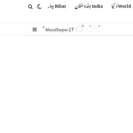
World دُنْیَا
India ہِنْدُوسْتَان
Bihar بِہَار
Switch skin
Search for
27
Sidebar
℃
Muzaffarpur