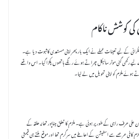
کی کوشش ناکام
رانی کے لیے تعینات عملے نے ایک بار پھر اپنی مستعدی کا ثبوت دیا ہے۔
کے لیے رکھی گئی موٹر سائیکل چراتے ہوئے رنگے ہاتھوں پکڑا گیا۔ اس واقعے
ے ہوئے ملزم کو اپنی تحویل میں لے لیا۔
ے بعد پکڑے گئے نوجوان کی شناخت 20 سالہ فرحان علی عرف راہی کے طور پر ہوئی ہے۔ ملزم کا تعلق میناپور تھانہ حلقہ کے
زم کافی عرصے سے اسٹیشن کے احاطے میں سرگرم تھا اور موقع ملتے ہی قیمتی