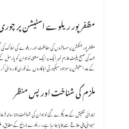
مظفرپور ریلوے اسٹیشن پر چوری 
مظفرپور جنکشن پر مسافروں کی حفاظت اور ریلوے کی املاک کی نگ
جمعہ کی صبح پلیٹ فارم نمبر ایک پر ایک مشتبہ نوجوان کو پارسل 
کے بعد اسٹیشن پر موجود سیکیورٹی اہلکاروں نے فوری کارروائی کرت
ملزم کی شناخت اور پس منظر
ابتدائی تفتیش ک
سیوائی پٹی علاقے سے بتایا جا رہا ہے۔ ریلوے ذرائع کے مطابق، مل