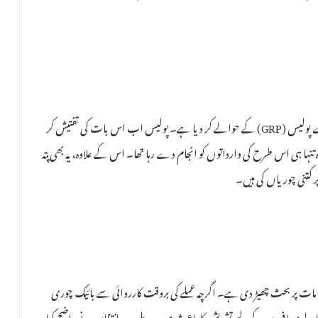
ریلوے عملے نے موقع پر ہی ملزم کو قابو کرنے کے بعد اسے ریلوے پولیس (GRP) کے حوالے کر دیا ہے۔ پولیس اب اس بات کی تفتیش کر
تنہا ہی اس طرح کی وارداتوں کو انجام دے رہا تھا۔ اس کے علاوہ، یہ بھی پتہ
کتنی چوریاں کی ہیں۔
ات پر بحث چھیڑ دی ہے۔ اگرچہ عملے کی بروقت کارروائی سے بائیک چوری
ے مسافروں کے لیے تشویش کا باعث ہیں۔ ریلوے انتظامیہ نے واضح کیا