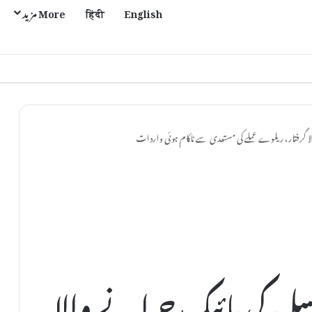
English
हिंदी
More مزید
ی مل اور موتی پور میں بحالی کا عمل تیز
ا گرفتار، ریلوے عملے کی مستعدی سے ناکام ہوئی واردات
سل کی بائیک چرانے والا