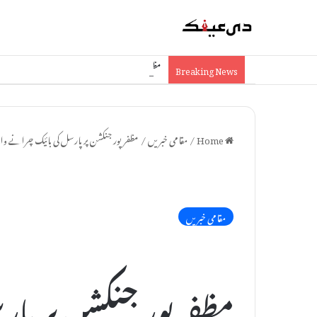
مظفرپور کے کسانوں کے لیے خوشخبری: مڑون میں نئی چین
Breaking News
Home
/
مقامی خبریں
/
مظفرپور جنکشن پر پارسل کی بائیک چرانے وال
مقامی خبریں
مظفرپور جنکشن پر پار