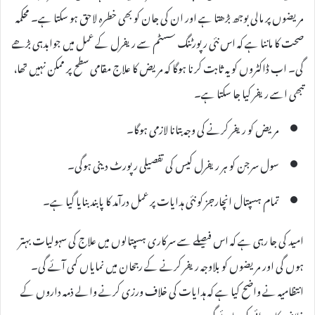
مریضوں پر مالی بوجھ بڑھتا ہے اور ان کی جان کو بھی خطرہ لاحق ہو سکتا ہے۔ محکمہ
صحت کا ماننا ہے کہ اس نئی رپورٹنگ سسٹم سے ریفرل کے عمل میں جوابدہی بڑھے
گی۔ اب ڈاکٹروں کو یہ ثابت کرنا ہوگا کہ مریض کا علاج مقامی سطح پر ممکن نہیں تھا،
تبھی اسے ریفر کیا جا سکتا ہے۔
مریض کو ریفر کرنے کی وجہ بتانا لازمی ہوگا۔
سول سرجن کو ہر ریفرل کیس کی تفصیلی رپورٹ دینی ہوگی۔
تمام ہسپتال انچارجز کو نئی ہدایات پر عمل درآمد کا پابند بنایا گیا ہے۔
امید کی جا رہی ہے کہ اس فیصلے سے سرکاری ہسپتالوں میں علاج کی سہولیات بہتر
ہوں گی اور مریضوں کو بلاوجہ ریفر کرنے کے رجحان میں نمایاں کمی آئے گی۔
انتظامیہ نے واضح کیا ہے کہ ہدایات کی خلاف ورزی کرنے والے ذمہ داروں کے
خلاف کارروائی کی جائے گی۔