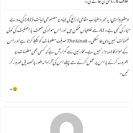
دستبرداری:
یہ خبر دستیاب مقامی ذرائع کی بنیاد پر مصنوعی ذہانت (AI) کی مدد سے
تیار کی گئی ہے۔ AI سے غلطیاں ممکن ہیں اور اس مواد کی صحت یا اصلیت کی کوئی
ضمانت نہیں دی جا سکتی۔ TheAinak صرف معلومات کو یکجا کرتا ہے اور اس
کے مواد کا ذمہ دار نہیں ہے۔ قارئین سے گزارش ہے کہ کسی بھی معلومات پر
بھروسہ کرنے یا اس پر عمل کرنے سے پہلے اس کی آزادانہ طور پر تصدیق ضرور کر
لیں۔
+