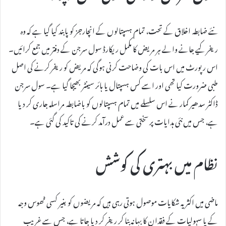
نئے ضابطہ اخلاق کے تحت، تمام ہسپتالوں کے انچارجز کو پابند کیا گیا ہے کہ وہ
ریفر کیے جانے والے ہر مریض کا مکمل ریکارڈ سول سرجن کے دفتر میں جمع کرائیں۔
اس رپورٹ میں اس بات کی وضاحت کرنی ہوگی کہ مریض کو ریفر کرنے کی اصل
طبی ضرورت کیا تھی اور اسے کس ہسپتال یا ہائر سینٹر بھیجا گیا ہے۔ سول سرجن
ڈاکٹر سدھیر کمار نے اس سلسلے میں تمام ہسپتالوں کو باضابطہ مراسلہ جاری کر دیا
ہے، جس میں نئی ہدایات پر سختی سے عمل درآمد کرنے کی تاکید کی گئی ہے۔
نظام میں بہتری کی کوشش
ماضی میں اکثر یہ شکایات موصول ہوتی رہی ہیں کہ مریضوں کو بغیر کسی ٹھوس وجہ
کے یا سہولیات کے فقدان کا بہانہ بنا کر ریفر کر دیا جاتا ہے، جس سے غریب