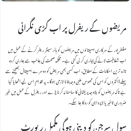
مریضوں کے ریفرل پر اب کڑی نگرانی
مظفرپور کے سرکاری ہسپتالوں میں مریضوں کو ہائر سینٹر ریفر کرنے کے عمل میں
اب شفافیت لانے کی تیاری کر لی گئی ہے۔ محکمہ صحت کی جانب سے جاری کردہ
تازہ ترین احکامات کے مطابق، اب کسی بھی مریض کو دوسرے ہسپتال بھیجنے سے
پہلے ڈاکٹروں کو اس کی ٹھوس طبی وجہ بتانا لازمی ہوگا۔ یہ اقدام اس لیے اٹھایا گیا
ہے تاکہ مریضوں کو بلاوجہ پریشانی کا سامنا نہ کرنا پڑے اور ریفرل کے عمل میں غیر
ضروری تاخیر یا لاپرواہی کو روکا جا سکے۔
سول سرجن کو دینی ہوگی مکمل رپورٹ