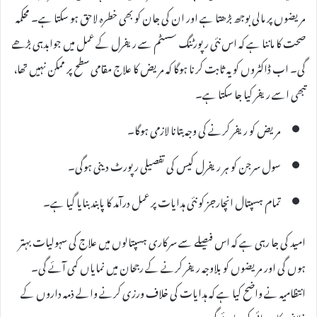
مریضوں پر مالی بوجھ بڑھتا ہے اور ان کی جان کو بھی خطرہ لاحق ہو سکتا ہے۔ محکمہ
صحت کا ماننا ہے کہ اس نئی رپورٹنگ سسٹم سے ریفرل کے عمل میں جوابدہی بڑھے
گی۔ اب ڈاکٹروں کو یہ ثابت کرنا ہوگا کہ مریض کا علاج مقامی سطح پر ممکن نہیں تھا،
تبھی اسے ریفر کیا جا سکتا ہے۔
مریض کو ریفر کرنے کی وجہ بتانا لازمی ہوگا۔
سول سرجن کو ہر ریفرل کیس کی تفصیلی رپورٹ دینی ہوگی۔
تمام ہسپتال انچارجز کو نئی ہدایات پر عمل درآمد کا پابند بنایا گیا ہے۔
امید کی جا رہی ہے کہ اس فیصلے سے سرکاری ہسپتالوں میں علاج کی سہولیات بہتر
ہوں گی اور مریضوں کو بلاوجہ ریفر کرنے کے رجحان میں نمایاں کمی آئے گی۔
انتظامیہ نے واضح کیا ہے کہ ہدایات کی خلاف ورزی کرنے والے ذمہ داروں کے
خلاف کارروائی کی جائے گی۔