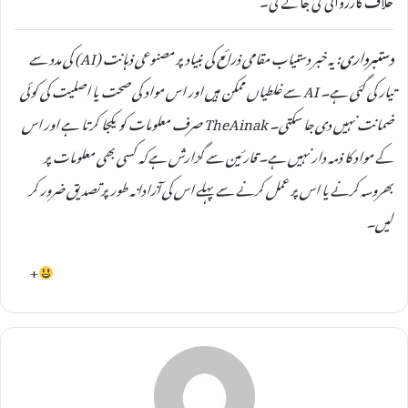
دستبرداری:
یہ خبر دستیاب مقامی ذرائع کی بنیاد پر مصنوعی ذہانت (AI) کی مدد سے
تیار کی گئی ہے۔ AI سے غلطیاں ممکن ہیں اور اس مواد کی صحت یا اصلیت کی کوئی
ضمانت نہیں دی جا سکتی۔ TheAinak صرف معلومات کو یکجا کرتا ہے اور اس
کے مواد کا ذمہ دار نہیں ہے۔ قارئین سے گزارش ہے کہ کسی بھی معلومات پر
بھروسہ کرنے یا اس پر عمل کرنے سے پہلے اس کی آزادانہ طور پر تصدیق ضرور کر
لیں۔
+