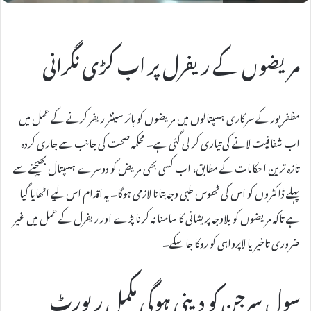
مریضوں کے ریفرل پر اب کڑی نگرانی
مظفرپور کے سرکاری ہسپتالوں میں مریضوں کو ہائر سینٹر ریفر کرنے کے عمل میں
اب شفافیت لانے کی تیاری کر لی گئی ہے۔ محکمہ صحت کی جانب سے جاری کردہ
تازہ ترین احکامات کے مطابق، اب کسی بھی مریض کو دوسرے ہسپتال بھیجنے سے
پہلے ڈاکٹروں کو اس کی ٹھوس طبی وجہ بتانا لازمی ہوگا۔ یہ اقدام اس لیے اٹھایا گیا
ہے تاکہ مریضوں کو بلاوجہ پریشانی کا سامنا نہ کرنا پڑے اور ریفرل کے عمل میں غیر
ضروری تاخیر یا لاپرواہی کو روکا جا سکے۔
سول سرجن کو دینی ہوگی مکمل رپورٹ