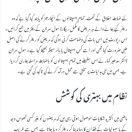
نئے ضابطہ اخلاق کے تحت، تمام ہسپتالوں کے انچارجز کو پابند کیا گیا ہے کہ وہ
ریفر کیے جانے والے ہر مریض کا مکمل ریکارڈ سول سرجن کے دفتر میں جمع کرائیں۔
اس رپورٹ میں اس بات کی وضاحت کرنی ہوگی کہ مریض کو ریفر کرنے کی اصل
طبی ضرورت کیا تھی اور اسے کس ہسپتال یا ہائر سینٹر بھیجا گیا ہے۔ سول سرجن
ڈاکٹر سدھیر کمار نے اس سلسلے میں تمام ہسپتالوں کو باضابطہ مراسلہ جاری کر دیا
ہے، جس میں نئی ہدایات پر سختی سے عمل درآمد کرنے کی تاکید کی گئی ہے۔
نظام میں بہتری کی کوشش
ماضی میں اکثر یہ شکایات موصول ہوتی رہی ہیں کہ مریضوں کو بغیر کسی ٹھوس وجہ
کے یا سہولیات کے فقدان کا بہانہ بنا کر ریفر کر دیا جاتا ہے، جس سے غریب