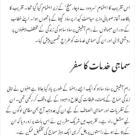
اس تقریب کا اہتمام ‘سروودے وچار منچ’ کے زیرِ اہتمام کیا گیا تھا۔ تقریب کا
باقاعدہ آغاز صوبائی وزیر سیاحت کیدار پرساد گپتا کے ہاتھوں ہوا۔ اپنے خطاب
کے دوران مہمانوں نے رام آشیش پرساد ساہو کی زندگی کے مختلف پہلوؤں پر
روشنی ڈالی اور ان کی سماجی خدمات کو خراجِ تحسین پیش کیا۔
سماجی خدمات کا سفر
رام آشیش پرساد ساہو کو ایک ایسے رہنما کے طور پر یاد کیا جاتا ہے جنہوں نے اپنی
زندگی سماج کے پسماندہ طبقات کی فلاح و بہبود کے لیے وقف کر رکھی تھی۔ ان
کے نظریات اور سماجی انصاف کے لیے ان کی جدوجہد آج بھی مقامی لوگوں کے
لیے مشعلِ راہ ہے۔ تقریب میں شریک مقررین نے اس بات پر زور دیا کہ ان
کے بتائے ہوئے راستوں پر چل کر ہی ایک بہتر سماج کی تشکیل ممکن ہے۔