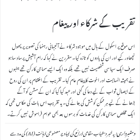
تقریب کے شرکاء اور پیغام
اس موقع پر اسکول کے ہال میں موجود شرکاء نے آنجہانی رہنما کی تصویر پر پھول
نچھاور کیے اور ان کی یادوں کو تازہ کیا۔ مقررین نے کہا کہ رام آشیش پرساد ساہو
صرف ایک سیاسی شخصیت نہیں تھے، بلکہ وہ ایک ایسے سماجی کارکن تھے جنہوں
نے ہمیشہ انسانیت اور اخوت کا پیغام عام کیا۔ تقریب کے اختتام پر ان کی روح
کے ایصالِ ثواب کے لیے دعا کی گئی اور عہد کیا گیا کہ ان کے مشن کو آگے
بڑھانے کے لیے ہر ممکن کوشش کی جائے گی۔ یہ تقریب اس بات کی عکاس تھی کہ
ایک مخلص سماجی کارکن کی خدمات کو برسوں بعد بھی عوام فراموش نہیں کرتے۔
دستبرداری:
یہ خبر دستیاب مقامی ذرائع کی بنیاد پر مصنوعی ذہانت (AI) کی مدد سے