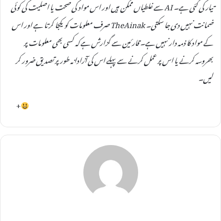
تیار کی گئی ہے۔ AI سے غلطیاں ممکن ہیں اور اس مواد کی صحت یا اصلیت کی کوئی
ضمانت نہیں دی جا سکتی۔ TheAinak صرف معلومات کو یکجا کرتا ہے اور اس
کے مواد کا ذمہ دار نہیں ہے۔ قارئین سے گزارش ہے کہ کسی بھی معلومات پر
بھروسہ کرنے یا اس پر عمل کرنے سے پہلے اس کی آزادانہ طور پر تصدیق ضرور کر
لیں۔
+