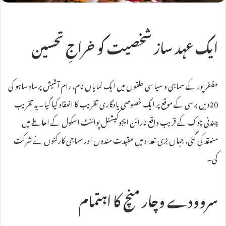
ایک عہد ساز شخصیت کو خراجِ تحسین
مظفر پور کے سماجی و سیاسی حلقوں میں ایک نمایاں نام، رام آشیش پرساد ساہو کی
20ویں برسی کے موقع پر ایک خصوصی یادگاری تقریب کا انعقاد کیا گیا۔ یہ تقریب
چندنی چوک کے قریب واقع نارائن ایجوکیشنل پوائنٹ اسکول کے احاطے میں
منعقد کی گئی، جہاں بڑی تعداد میں عقیدت مندوں اور سماجی کارکنوں نے شرکت
کی۔
سروودے وچار منچ کا اہتمام