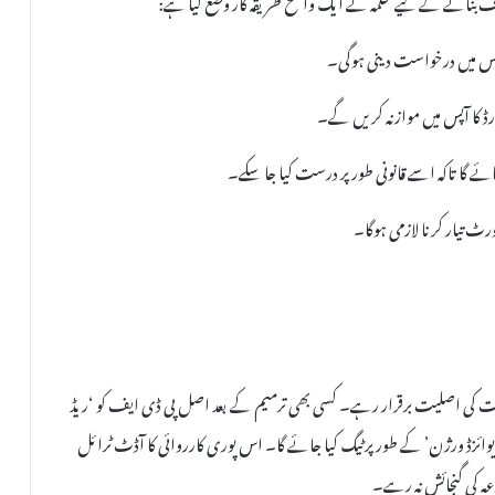
فس میں درخواست دینی ہوگی۔
رڈ کا آپس میں موازنہ کریں گے۔
ائے گا تاکہ اسے قانونی طور پر درست کیا جا سکے۔
 تیار کرنا لازمی ہوگا۔
زات کی اصلیت برقرار رہے۔ کسی بھی ترمیم کے بعد اصل پی ڈی ایف کو ‘ریڈ
 ‘ریوائزڈ ورژن’ کے طور پر ٹیگ کیا جائے گا۔ اس پوری کارروائی کا آڈٹ ٹرائل
زعہ کی گنجائش نہ رہے۔