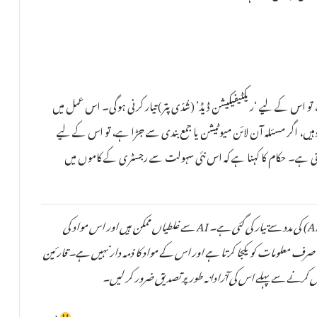
اس کے لیے ‘ریکٹیفیکیشن ڈیڈ’ (شُدّی پتر) تیار کرنی ہوگی۔ اس عمل میں
وہیں، اگر مسئلہ آن لائن میوٹیشن یا جمع بندی سے جڑا ہے، تو اس کے لیے
تی ہے۔ حکام کا کہنا ہے کہ اس نئی سہولت سے رجسٹری کے کاموں میں
یہ خبر دستیاب مقامی ذرائع کی بنیاد پر مصنوعی ذہانت (AI) کی مدد سے تیار کی گئی ہے۔ AI سے غلطیاں ممکن ہیں اور اس مواد کی
صحت یا اصلیت کی کوئی ضمانت نہیں دی جا سکتی۔ TheAinak صرف معلومات کو یکجا کرتا ہے اور اس کے مواد کا ذمہ دار نہیں ہے۔ قارئین
 کرنے سے پہلے اس کی آزادانہ طور پر تصدیق ضرور کر لیں۔
+