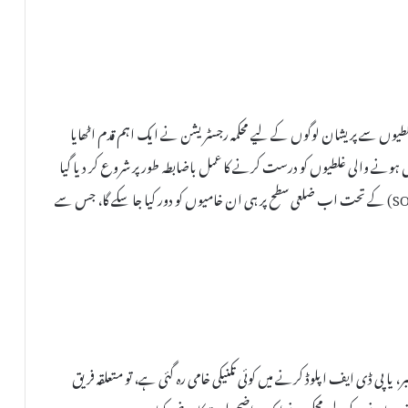
 غلطیوں سے پریشان لوگوں کے لیے محکمہ رجسٹریشن نے ایک اہم قدم اٹھایا
ں ہونے والی غلطیوں کو درست کرنے کا عمل باضابطہ طور پر شروع کر دیا گیا
ہے۔ ریاستی ہیڈکوارٹر کی جانب سے جاری کردہ نئی ایس او پی (SOP) کے تحت اب ضلعی سطح پر ہی ان خامیوں کو دور کیا جا سکے گا، جس سے
 یا پی ڈی ایف اپلوڈ کرنے میں کوئی تکنیکی خامی رہ گئی ہے، تو متعلقہ فریق
نے کے لیے محکمہ نے ایک واضح طریقہ کار وضع کیا ہے: