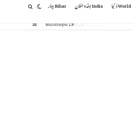
World دُنْیَا
India ہِنْدُوسْتَان
Bihar بِہَار
Switch skin
Search for
28
Sidebar
℃
Muzaffarpur