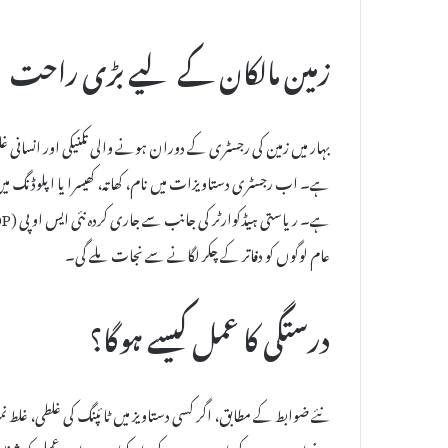
زمین مالکان کے لیے بڑی راحت
بہار میں زمین کی رجسٹری کے دوران ہونے والی تکنیکی اور انسانی
ہے۔ اب رجسٹری دستاویزات میں نام، کھاتہ، کھیسرا یا اپلوڈنگ می
عام لوگوں کو دفاتر کے چکر لگانے سے نجات ملے گی۔
درستگی کا عمل کیسے ہوگا؟
نئے ضوابط کے مطابق، اگر کسی دستاویز میں ٹائپنگ کی غلطی، غلط نمبر،
درخواست دے کر اسے درست کروا سکتا ہے۔ اس عمل کو شفاف بنا