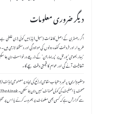
دیگر ضروری معلومات
اگر رجسٹری کے اصل کاغذات (سیل ڈیڈ) میں کوئی بڑی غلطی ہے، تو 
خریدار اور فروخت کنندہ دونوں کی موجودگی اور دستخط لازمی ہیں۔ 
‘بہار بھومی’ پورٹل پر ‘پریمارجن’ کے ذریعے درخواست دی جا سک
شفافیت آئے گی اور عوام کا قیمتی وقت بچے گا۔
دستبرداری:
سے گزارش ہے کہ کسی بھی معلومات پر بھروسہ کرنے یا اس پر عمل