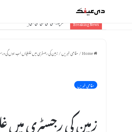
مظفرپور: آئی سی آئی سی آئی بینک کو 1.74 کروڑ کا چونا، جعلی دستاویزات سے فراڈ
Breaking News
Home
/
مقامی خبریں
/
زمین کی رجسٹری میں غلطیاں اب ہوں گی درست:
مقامی خبریں
زمین کی رجسٹری میں غ