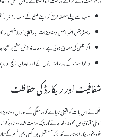
سب سے پہلے متعلقہ فریق کو اپنے ضلع کے سب رجسٹرار آ
رجسٹریشن افسر اصل دستاویزات، ہارڈ کاپی اور ڈیجیٹل ریکا
اگر غلطی کی تصدیق ہوتی ہے، تو معاملہ ڈویژنل سطح پر بھیجا ج
درخواست کے بعد سات دنوں کے اندر ابتدائی جانچ اور رپورٹ
شفافیت اور ریکارڈ کی حفاظت
محکمہ نے اس بات کو یقینی بنایا ہے کہ درستگی کے دوران دستاوی
اونلی’ آرکائیو میں محفوظ رکھا جائے گا، جبکہ درست شدہ دستاویز کو
خود بخود ریکارڈ ہوتا رہے گا، تاکہ مستقبل میں کسی بھی قسم کے تنا