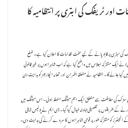
ات اور ٹریفک کی ابتری پر انتظامیہ کا
یفک کی ابتری پر قابو پانے کے لیے سخت اقدامات کا اعلان کیا ہے۔ ضلع
نے ایک مشترکہ اجلاس میں واضح کیا ہے کہ اب شاہراہوں پر غیر قانونی
کیا جائے گا۔ انتظامیہ نے متعلقہ افسران اور تھانہ انچارجز کو ہدایت دی
میں سڑک کی حفاظت سے متعلق ایک اہم میٹنگ منعقد ہوئی۔ اس میٹنگ میں
کرنے کے طریقوں پر تفصیلی تبادلہ خیال کیا گیا۔ ڈی ایم نے پولیس ڈپٹی
ے انجینئرز کو مشترکہ طور پر قومی شاہراہوں کا سروے کرنے کی ہدایت دی۔