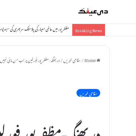
مظفرپور: آئی سی آئی سی آئی بینک کو 1.74 کروڑ کا چونا، جعلی دستاویزات سے فراڈ
Breaking News
Home
/
مقامی خبریں
/
دربھنگہ-مظفرپور فورلین پر اب من مانی نہیں چ
مقامی خبریں
دربھنگہ-مظفرپور فورلی