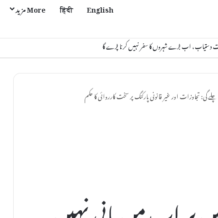
English
हिंदी
More مزید
لے گی: تجاوزات اور غیر قانونی پارکنگ پر سخت کارروائی کا حکم
ن پر اب من مانی نہیں