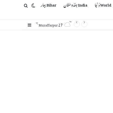
World دُنْیَا
India ہِنْدُوسْتَان
Bihar بِہَار
Switch skin
Search for
27
Sidebar
℃
Muzaffarpur