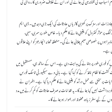
م اسباب کی نشاندہی کی جائے گی اور ان کے خلاف ضروری کارروائی کی
 تجاوزات اور سڑک پر کھڑی گاڑیاں حادثات کی ایک بڑی وجہ ہیں۔ ڈی ایم
کنگ پر مؤثر کنٹرول کو یقینی بنانے کا حکم دیا۔ خاص طور پر سمری، مبی،
اہراہوں پر خصوصی مہم چلائی جائے گی۔ متعلقہ تھانہ انچارجز کو اپنے علاقوں
ئی ہے۔
یوں کو فوری طور پر ہٹانے کی ہدایت دی ہے۔ اس کے ساتھ ہی، مستقبل میں
سخت گشت کا نظام نافذ کرنے کو کہا گیا ہے۔ ہائی وے سیکیورٹی ٹاسک فورس
ت پر سختی سے عمل درآمد کو یقینی بنانے کا حکم دیا گیا ہے۔ افسران نے
 برداشت نہیں کیا جائے گا۔ یہ اقدامات نہ صرف حادثات کو کم کرنے میں مدد
ں کے لیے سفر زیادہ محفوظ اور ہموار ہو جائے گا۔