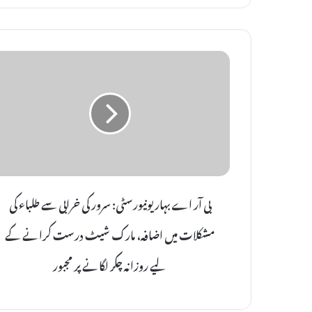
ب
ی
آ
ر
ا
ے
ب
ہ
بی آر اے بہار یونیورسٹی: سرور کی خرابی سے طلباء کی
ا
ر
مشکلات میں اضافہ، مارک شیٹ درست کرانے کے
ی
و
لیے روزانہ چکر لگانے پر مجبور
ن
ی