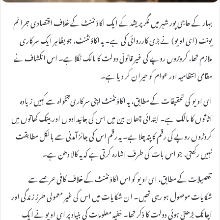
بہار کے حاجی پور شہر میں نگر پریشد کے ایک اکاؤنٹنٹ کے خلاف اقتصادی جرائم
یونٹ (ای او یو) نے بڑی کارروائی کی ہے۔ یہ اکاؤنٹنٹ، جو بظاہر ایک سرکاری
ملازم تھا، کروڑوں روپے کی غیر قانونی دولت کا مالک نکلا ہے۔ اس انکشاف نے
مقامی انتظامیہ اور عوام کو حیران کر دیا ہے۔
ای او یو کی تحقیقات کے مطابق، یہ اکاؤنٹنٹ اپنی سرکاری تنخواہ سے کہیں زیادہ
اثاثوں کا مالک ہے۔ ابتدائی چھان بین میں اس کی جائیدادوں اور بینک کھاتوں میں
کروڑوں روپے کی رقم کا پتہ چلا ہے۔ یہ رقم اس کی جائز آمدنی سے بالکل مطابقت
نہیں رکھتی، جو اس بات کی طرف اشارہ کرتی ہے کہ یہ کالا دھن ہے۔
تفصیلات کے مطابق، ای او یو کو اس اکاؤنٹنٹ کے خلاف کافی عرصے سے
شکایات موصول ہو رہی تھیں۔ ان شکایات میں اس کی غیر معمولی طرز زندگی اور
اچانک بڑھتی ہوئی دولت کا ذکر تھا۔ خفیہ معلومات کی بنیاد پر ای او یو نے ایک