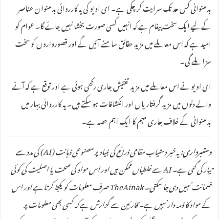
بدعنوانی کس حد تک سرایت کر چکی ہے۔ ای او یو کی یہ کارروائی بدعنوان عناصر
کے لیے ایک سخت پیغام ہے کہ انہیں کسی صورت بخشا نہیں جائے گا۔ عوام کو
امید ہے کہ اس معاملے میں مزید حقائق سامنے آئیں گے اور قصورواروں کو سخت
سزا ملے گی۔
ای او یو نے اس معاملے میں مزید تفتیش جاری رکھی ہوئی ہے اور توقع ہے کہ آنے
والے دنوں میں مزید گرفتاریاں اور انکشافات ہو سکتے ہیں۔ یہ کارروائی بہار میں
بدعنوانی کے خلاف جاری مہم کا ایک اہم حصہ ہے۔
دستبرداری:
یہ خبر دستیاب مقامی ذرائع کی بنیاد پر مصنوعی ذہانت (AI) کی مدد سے
تیار کی گئی ہے۔ AI سے غلطیاں ممکن ہیں اور اس مواد کی صحت یا اصلیت کی کوئی
ضمانت نہیں دی جا سکتی۔ TheAinak صرف معلومات کو یکجا کرتا ہے اور اس
کے مواد کا ذمہ دار نہیں ہے۔ قارئین سے گزارش ہے کہ کسی بھی معلومات پر