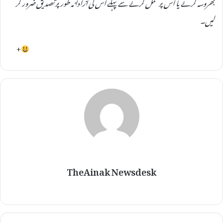
بھروسہ کرنے یا اس پر عمل کرنے سے پہلے اس کی آزادانہ طور پر تصدیق ضرور کر
لیں۔
+
TheAinak Newsdesk