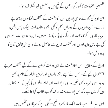
تفصیلی تحقیقات کا آغاز کیا، جس کے نتیجے میں یہ سنسنی خیز انکشاف ہوا۔
ای او یو کی ٹیم نے حاجی پور میں اس اکاؤنٹنٹ کے مختلف ٹھکانوں پر چھاپے
مارے۔ ان چھاپوں کے دوران، ٹیم کو کئی اہم دستاویزات، بینک پاس بکس،
سرمایہ کاری کے کاغذات اور دیگر مالیاتی ریکارڈ ملے ہیں۔ ان دستاویزات سے اس
کی بے نامی جائیدادوں اور مختلف ذرائع سے حاصل ہونے والی غیر قانونی آمدنی کا
پردہ فاش ہوا۔
ذرائع کے مطابق، اس اکاؤنٹنٹ نے اپنی دولت کو چھپانے کے لیے مختلف حربے
استعمال کیے تھے۔ اس نے اپنے رشتہ داروں اور قریبی افراد کے نام پر بھی
جائیدادیں خرید رکھی تھیں۔ ای او یو اب ان تمام پہلوؤں کی گہرائی سے چھان
بین کر رہی ہے تاکہ اس پورے نیٹ ورک کو بے نقاب کیا جا سکے۔
اس معاملے سے یہ بات ایک بار پھر واضح ہو گئی ہے کہ سرکاری محکموں میں