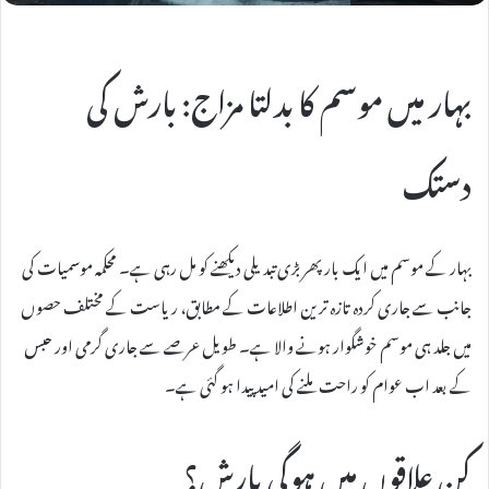
بہار میں موسم کا بدلتا مزاج: بارش کی
دستک
بہار کے موسم میں ایک بار پھر بڑی تبدیلی دیکھنے کو مل رہی ہے۔ محکمہ موسمیات کی
جانب سے جاری کردہ تازہ ترین اطلاعات کے مطابق، ریاست کے مختلف حصوں
میں جلد ہی موسم خوشگوار ہونے والا ہے۔ طویل عرصے سے جاری گرمی اور حبس
کے بعد اب عوام کو راحت ملنے کی امید پیدا ہو گئی ہے۔
کن علاقوں میں ہوگی بارش؟