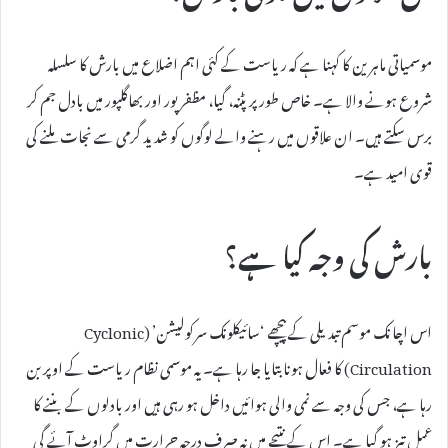
موسمیاتی ماہرین کا کہنا ہے کہ ریاست کے کئی اہم اضلاع میں بارش کا سلسلہ
شروع ہونے والا ہے۔ خاص طور پر پٹنہ، گیا، مظفرپور اور بھاگلپور میں بادل جم کر
برس سکتے ہیں۔ ان علاقوں میں رہنے والے لوگوں کو شدید گرمی سے نجات ملنے کی
قوی امید ہے۔
بارش کی وجہ کیا ہے؟
اس اچانک موسم تبدیلی کے پیچھے ‘سائیکلونک سرکولیشن’ (Cyclonic
Circulation) کا فعال ہونا بتایا جا رہا ہے۔ یہ موسمی نظام ریاست کے اوپر بن
رہا ہے، جس کی وجہ سے نمی والی ہوائیں داخل ہو رہی ہیں اور بادلوں کے بننے کا
عمل تیز ہو گیا ہے۔ اس کے نتیجے میں نہ صرف درجہ حرارت میں گراوٹ آئے گی