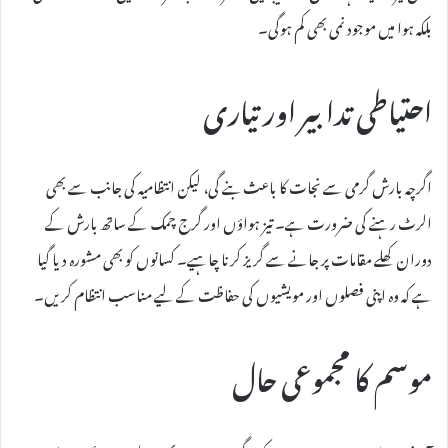
بلکہ ہوا میں موجود نمی بھی کم ہوگی۔
احتیاطی تدابیر اور تیاری
اگرچہ بارش گرمی سے نجات کا باعث بنے گی، لیکن انتظامیہ کی جانب سے بھی
الرٹ رہنے کی ضرورت ہے۔ تیز ہواؤں اور گرج چمک کے ساتھ بارش کے
دوران کھلے مقامات پر جانے سے گریز کرنا چاہیے۔ کسانوں کو بھی مشورہ دیا گیا
ہے کہ وہ اپنی فصلوں اور مویشیوں کی حفاظت کے لیے مناسب انتظام کریں۔
موسم کا مجموعی حال