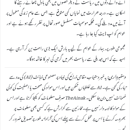
آنے والے دنوں میں ریاست کے دیگر حصوں میں بھی بادل چھائے رہنے کا
امکان ہے۔ درجہ حرارت میں نمایاں کمی متوقع ہے، جس سے عام زندگی معمول پر
آنے میں مدد ملے گی۔ محکمہ موسمیات مسلسل صورتحال پر نظر رکھے ہوئے ہے اور
عوام کو اپ ڈیٹ کیا جا رہا ہے۔
مجموعی طور پر، بہار کے عوام کے لیے یہ بارش ایک بڑی راحت بن کر آ رہی ہے۔
امید ہے کہ اس تبدیلی سے ریاست بھر میں گرمی کی لہر کا خاتمہ ہوگا۔
دستبرداری:
یہ خبر دستیاب مقامی ذرائع کی بنیاد پر مصنوعی ذہانت (AI) کی مدد سے
تیار کی گئی ہے۔ AI سے غلطیاں ممکن ہیں اور اس مواد کی صحت یا اصلیت کی کوئی
ضمانت نہیں دی جا سکتی۔ TheAinak صرف معلومات کو یکجا کرتا ہے اور اس
کے مواد کا ذمہ دار نہیں ہے۔ قارئین سے گزارش ہے کہ کسی بھی معلومات پر
بھروسہ کرنے یا اس پر عمل کرنے سے پہلے اس کی آزادانہ طور پر تصدیق ضرور کر
لیں۔