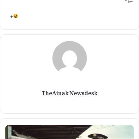
+
TheAinak Newsdesk
م
ظ