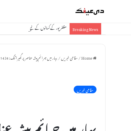
مظفرپور کے کسانوں کے لیے خوشخبری: مڑون میں نئی چین
Breaking News
Home
/
مقامی خبریں
/
بہار میں جرائم پیشہ عناصر پر گھیرا تنگ: 1434 مجرموں کی جائیداد ضبط کرنے کی تیاری، مظفرپور سرفہرست
مقامی خبریں