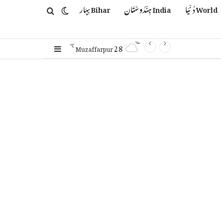
World دُنْیَا
India ہِنْدُوسْتَان
Bihar بِہَار
Switch skin
Search for
28
Sidebar
℃
Muzaffarpur