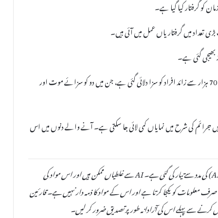
ی تعداد میں گرفتاریاں عمل میں آئی ہیں۔
رواں سال کے ابتدائی چار مہینوں میں عدالتوں کے ذریعے 70 ہزار سے زائد افراد کو سزا دلائی گئی ہے، جن میں دو کو سزائے موت اور
میں جرائم کی شرح میں نمایاں کمی لائی جا سکتی ہے۔ آنے والے دنوں میں اس
یہ خبر دستیاب مقامی ذرائع کی بنیاد پر مصنوعی ذہانت (AI) کی مدد سے تیار کی گئی ہے۔ AI سے غلطیاں ممکن ہیں اور اس مواد کی
صحت یا اصلیت کی کوئی ضمانت نہیں دی جا سکتی۔ TheAinak صرف معلومات کو یکجا کرتا ہے اور اس کے مواد کا ذمہ دار نہیں ہے۔ قارئین
 کرنے سے پہلے اس کی آزادانہ طور پر تصدیق ضرور کر لیں۔