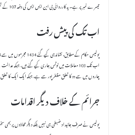
تیسرے نمبر پر ہے۔ یہ کارروائی بی این ایس ایس کی دفعہ 107 کے تحت عمل میں لائی جا رہی ہے۔
اب تک کی پیش رفت
اب تک 103 معاملات میں نوٹس جاری کیے گئے ہیں، جبکہ ع
چاروں میں سے دو کا تعلق مظفرپور سے ہے، جبکہ ایک ایک کا تعل
جرائم کے خلاف دیگر اقدامات
پولیس نے صرف جائیداد ضبطی ہی نہیں بلکہ دیگر محاذوں پر بھی سخت