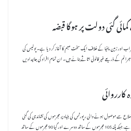
کمائی گئی دولت پر ہوگا قبضہ
راب اور زمین مافیا کے خلاف ایک سخت مہم کا آغاز کر دیا ہے۔ پولیس کی
ہوں نے جرائم کے ذریعے غیر قانونی اثاثے بنائے ہیں۔ ان تمام افراد کی جائیدادیں
 کارروائی
اع سے موصول ہونے والی رپورٹس کی بنیاد پر مجرموں کی نشاندہی کی گئی
ہے۔ اس فہرست میں مظفرپور 109 مجرموں کے ساتھ پہلے نمبر پر ہے، جبکہ پٹنہ 105 مجرموں کے ساتھ دوسرے اور گیا 90 مجرموں کے ساتھ