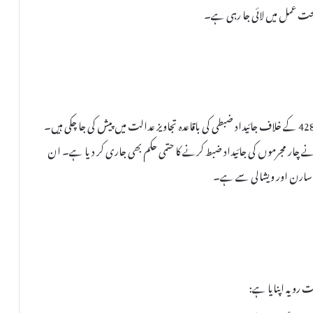
پولیس حکام کے مطابق، نشاندہی کیے گئے 1434 مجرموں میں سے 428 کے خلاف جائیداد ضبطی کی باقاعدہ تجاویز عدالت میں پیش کی جا چکی ہیں۔
دالت نے چار مجرموں کی جائیداد ضبط کرنے کا حتمی حکم بھی جاری کر دیا ہے۔ ان
ق سارن اور ویشالی سے ہے۔
 رویہ اپنایا ہے: