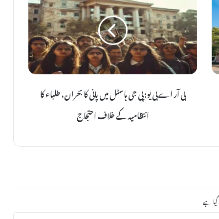
ی
آ
ر
ا
ے
ب
ی
بی آر اے بی یو: پی جی ہاسٹل میں پانی کا بحران، طلباء کا
ی
و
انتظامیہ کے خلاف احتجاج
:
پ
ی
ج
ی
ہ
ا
 گیا ہے
س