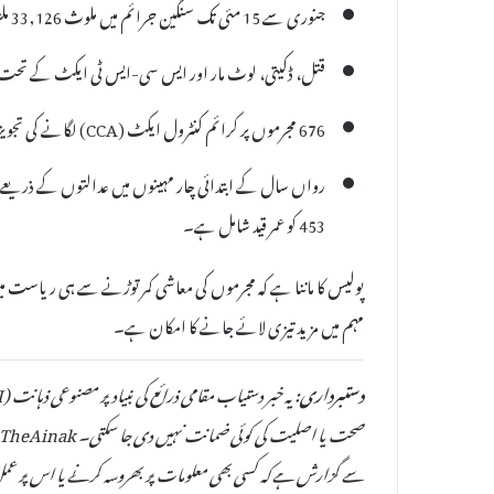
جنوری سے 15 مئی تک سنگین جرائم میں ملوث 33,126 ملزمان کو گرفتار کیا گیا ہے۔
قتل، ڈکیتی، لوٹ مار اور ایس سی-ایس ٹی ایکٹ کے تحت بڑ
676 مجرموں پر کرائم کنٹرول ایکٹ (CCA) لگانے کی تجویز بھیجی گئی ہے۔
453 کو عمر قید شامل ہے۔
پولیس کا ماننا ہے کہ مجرموں کی معاشی کمر توڑنے سے ہی ریاست 
مہم میں مزید تیزی لائے جانے کا امکان ہے۔
دستبرداری:
سے گزارش ہے کہ کسی بھی معلومات پر بھروسہ کرنے یا اس پر عمل