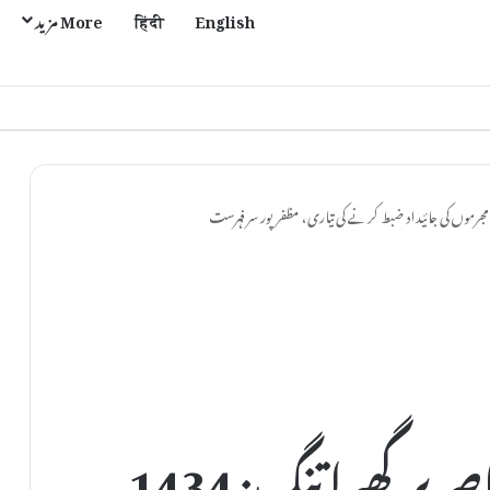
English
हिंदी
More مزید
ی مل اور موتی پور میں بحالی کا عمل تیز
بہار میں جرائم پیشہ عناصر پر گھیرا تنگ: 1434