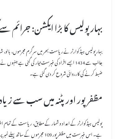
بہار پولیس کا بڑا ایکشن: جرائم سے 
بہار پولیس ہیڈکوارٹر نے ریاست بھر میں سرگرم مجرموں، بالو، ش
جانب سے 1434 ایسے افراد کی فہرست تیار کی گئی ہے جن
ضبط کرنے کی کارروائی شروع کر دی گئی ہے۔
مظفرپور اور پٹنہ میں سب سے زیادہ
پولیس ہیڈکوارٹر کے اعداد و شمار کے مطابق، ریاست کے تمام اضل