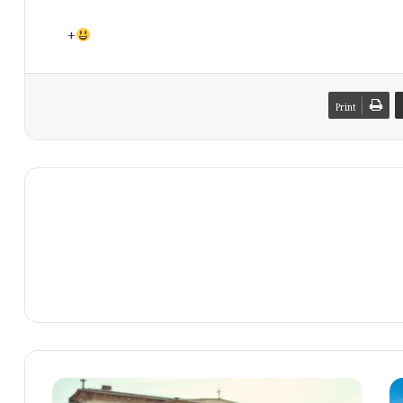
+
Print
ب