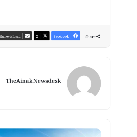
Share
Share via Email
X
Facebook
TheAinak Newsdesk
م