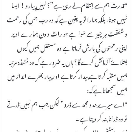
"قدرت ہم سے اِنتقام لے رہی ہے”؟ نہیں پِیارو ! ایسا
نہیں ہوتا، بلکہ ہمارا تو یہ یقین ہےکہ وہ رب جس کی رحمت
و شفقت ہر چیز سے سَوا ہے جو رات و دن ہمارے اوپر
اپنی رحمتوں کی بارش فرماتا ہے وہ مستقل ہمیں کیوں
مُبتلاۓ آزمائش کرےگا؟ ہاں یہ ضرور ہے کہ وہ مُتعدَّد مرتبہ
ہمیں متنبہ کرتا ہے بیدار کرتا ہے اور پیار بھرے انداز میں
ہمیں سمجھاتا ہےکہ:
"اے میرے بندو مجھ سے ڈرو” لیکن جب ہم نہیں ڈرتے
تو وہ ڈرانا بند کر دیتا ہے۔
نواں اسٹیٹس اللہ کے یہاں ہونے والے حق و انصاف پر