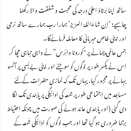
ساتھ اپنا بَرتاؤ اعلیٰ درجہ کی محبت و شفقت والا رکھنا
چاہیے؛ ‘إن شاءَاللہُ العزیز’ ہمارا رب ہمارے ساتھ نرمی
اور اپنی خاص مہربانی کا معاملہ فرمائےگا۔
جس عالمی پیمانے پر "کورونا وائِرس” نے واہی تباہی مچا کر
اس نے یکسر طور پر لوگوں کو سوچنے اور اپنی بےبَسی پر آنسو
بہانے پر مجبور کیا، یہاں تک کہ نمازی حضرات کےلئے
مساجد میں اِجتماعی طور پر جمعہ کی ادائیگی پر پابندی تک لگا
دی گئی (اور پابندی عائد ہونے کی صورت میں چونکہ احتیاط
برتنا ضروری ہو گیا تھا اور جب لوگوں کو ادائیگی جُمعہ کے