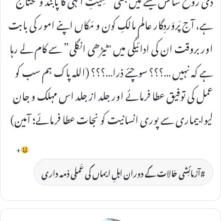
ہے، آج پَروَردِگار عالم مالکِ کون و مَکاں اپنے امور کی بابت
اور بروقت ان کی ادائیگی میں "ٹیڑھی انگلی” سے کام لے رہا
ہے کہ نہیں …؟؟؟ سوچئے ذرا…؟؟؟ (اللہ پاک ہم سب کو
عمل کی توفیق عطا فرمائے اور جلد از جلد اس مہلک و جان
لیوا بیماری سے پوری انسانیت کو نجات عطا فرمائے؛ آمین)
+
آزمائِشی حَالات کے دوران اہلِ ایماں کی عَملی ذمہ داری