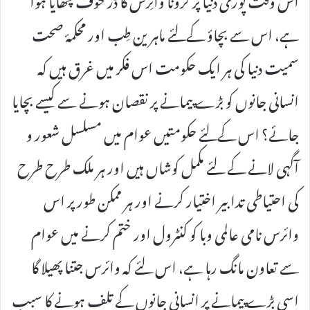
ہے، اس سے بچاؤ کےلئے ماہرین طِب اور محکمۂ صحت
سمیت دنیا کی ہر ایک حکومت اس فکر میں غرق ہیں کہ
انسانی جانوں کو بڑے پیمانے پر نقصان ہونے سے کیسے بچایا
جائے؟ اس کےلئے حکومتیں عوام میں مسلسل شعور و
آگہی لانے کے لئے مکمل کوشاں ہیں اور ہر ملک طرح طرح
کی احتیاطی تدابیر اختیار کرنے اور ہر ممکن طور پر اس
وائرس نامی عالمی وبا کو کنٹرول اور ختم کرنے میں عوام
سے تعاون مانگ رہا ہے، اس لئے کہ وائرس جتنا پھیلا گا
اسی بڑے پیمانے پر انسانی جانوں کے تلف ہونے کا سبب