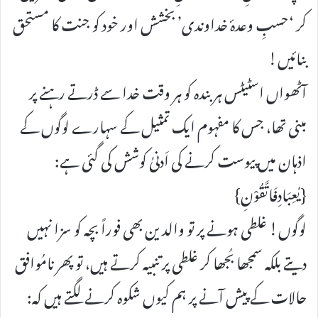
کر ‘حسبِ وعدۂ خداوندی’ بخشش اور خود کو جنت کا مستحق
بنائیں!
آٹھواں اسٹیٹس ہر بندہ کو ہر وقت خدا سے ڈرتے رہنے پر
مبنی تھا، جس کا مفہوم ایک تمثیل کے سہارے لوگوں کے
اذہان میں پیوست کرنے کی اَدنیٰ کوشش کی گئی ہے:
{یٰعِبَادِفَاتَّقُوْنِ}
لوگوں! غلطی ہونے پر تو والدین بھی فوراً بچہ کو سزا نہیں
دیتے بلکہ سمجھا بُجھا کر غلطی پر تنبیہ کرتے ہیں، تو پھر نامُوافق
حالات کے پیش آنے پر ہم کیوں شکوہ کرنے لگتے ہیں کہ: