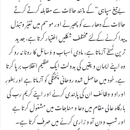
بےتیغ سپاہی” کے مانِند حالات سے مقابلہ کرتے کرتے
حالات کے دھارے کو پھیرنے اور موسم میں تَغیُّر و تبَدُّل
پیدا کرنے کےلئے مختلف شکلیں اختیار کرتا ہے، جدید
ترین نُسخے آزماتا ہے، مادی اَسباب و وَسائل کا رونا نہ رو کر
وہ اپنے ایمان و یقیں کی بدولت ایک عظیم انقلاب برپا کرتا
ہے، خود میں حاصل شدہ روحانی پُختگی کو آزماتا ہے اور بطورِ
اوراد و وظائف ان کی پابندی کرنے اور اپنے کریم رب کی
بارگاہ عالی مقام میں دعا و مناجات میں مشغول کرتا ہے
اور شب و دن آہ و زاری کرنے میں صرف کرتا ہے۔