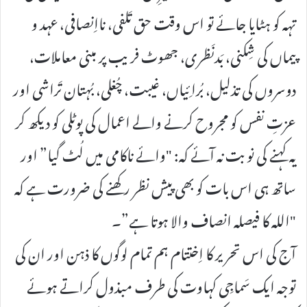
تہہ کو ہٹایا جائے تو اس وقت حق تَلفی، نااِنصافی، عہد و
پیماں کی شِکنی، بَدنَظری، جھوٹ فریب پر مبنی معاملات،
دوسروں کی تذلیل، بُرائِیاں، غیبت، چُغلی، بُہتان تَراشی اور
عزتِ نفس کو مجروح کرنے والے اعمال کی پوٹلی کو دیکھ کر
یہ کہنے کی نوبت نہ آئے کہ: "وائے ناکامی میں لُٹ گیا” اور
ساتھ ہی اس بات کو بھی پیش نظر رکھنے کی ضرورت ہے کہ
"اللہ کا فیصلہ انصاف والا ہوتا ہے”۔
آج کی اس تحریر کا اِختتام ہم تمام لوگوں کا ذہن اور ان کی
توجہ ایک سَماجِی کہاوت کی طرف مبذول کراتے ہوئے