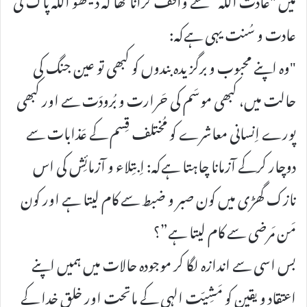
عادت و سُنت یہی ہےکہ:
"وہ اپنے محبوب و برگزیدہ بندوں کو کبھی تو عین جنگ کی
حالت میں، کبھی موسَم کی حَرارت و بُرودَت سے اور کبھی
پورے اِنسانی معاشرے کو مُختلف قِسم کے عَذابات سے
دوچار کرکے آزمانا چاہتا ہےکہ: اِبتِلاء و آزمائِش کی اس
نازک گھڑی میں کون صبر و ضبط سے کام لیتا ہے اور کون
مَن مَرضی سے کام لیتا ہے”؟
بس اسی سے اندازہ لگا کر موجودہ حالات میں ہمیں اپنے
اعتقاد و یقین کو مَشِیّتِ الہی کے ماتحت اور خلقِ خدا کے