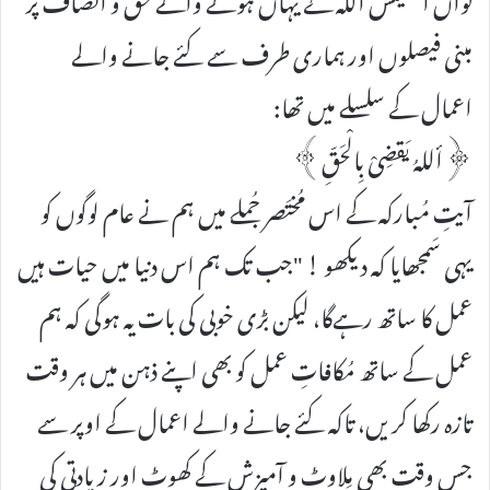
مبنی فیصلوں اور ہماری طرف سے کئے جانے والے
اعمال کے سلسلے میں تھا:
﴿أللہُ یَقضِیْ بِالْحَقِّ﴾
آیتِ مُبارکہ کے اس مُختَصر جُملے میں ہم نے عام لوگوں کو
یہی سَمجھایا کہ دیکھو ! "جب تک ہم اس دنیا میں حیات ہیں
عمل کا ساتھ رہےگا، لیکن بڑی خوبی کی بات یہ ہوگی کہ ہم
عمل کے ساتھ مُکافاتِ عمل کو بھی اپنے ذہن میں ہر وقت
تازہ رکھا کریں، تاکہ کئے جانے والے اعمال کے اوپر سے
جس وقت بھی مِلاوٹ و آمیزِش کے کھوٹ اور زیادتی کی