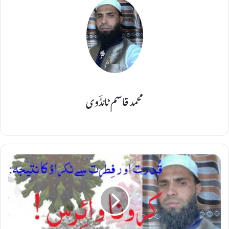
محمد قاسم ٹانڈؔوی
قُ
د
ر
ت
ا
و