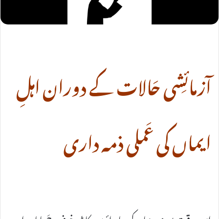
آزمائِشی حَالات کے دوران اہلِ
ایماں کی عَملی ذمہ داری
اس وقت پوری دنیا پر کرونا وائِرس کا ڈر خوف چَھایا ہوا