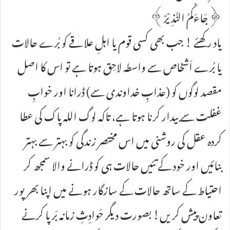
﴿جَاءَکُمُ النَّذِیْرْ﴾
یاد رکھئے ! جب بھی کسی قوم یا اہلِ علاقے کو بُرے حالات
یا بُرے اَشخاص سے واسطہ لاحِق ہوتا ہے تو اس کا اصل
مقصد لوگوں کو (عذابِ خداوندی سے) ڈرانا اور خوابِ
غفلت سے بیدار کرنا ہوتا ہے، تاکہ لوگ اللہ پاک کی عطا
کردہ عقل کی روشنی میں اس مختصر زندگی کو بہتر سے بہتر
بنائیں اور خود کے تئیں حالات ہی کو ڈرانے والا سمجھ کر
احتیاط کے ساتھ حالات کے سازگار ہونے میں اپنا بھرپور
تعاون پیش کریں! بصورت دیگر حَوادِثِ زمانہ بَرپا کرنے