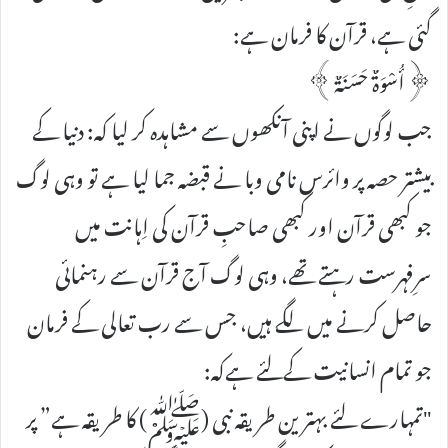
گئی ہے، قرآن کا فرمان ہے:
﴿أُسْوَۃٌ حَسَنَۃٌ﴾
جب لوگوں نے اپنی آنکھوں سے مشاہدہ کر لیا کہ: دنیا کے
بیشتر حصہ پر وائرس نامی وبا نے قبضہ جما لیا ہے تو وہی لوگ
جو کبھی قرآن اور کبھی صاحبِ قرآن کی اِہانت میں
سرِفہرست رہتے تھے، وہی لوگ آج قرآن سے رہنمائی
حاصل کرنے میں لگے ہیں، جس سے رب تعالی کے فرمان
جو تمام انسانیت کےلئے ہےکہ:
"تمہارے لئے بہترین طریقہ نبی (ﷺ) کا طریقہ ہے” پر