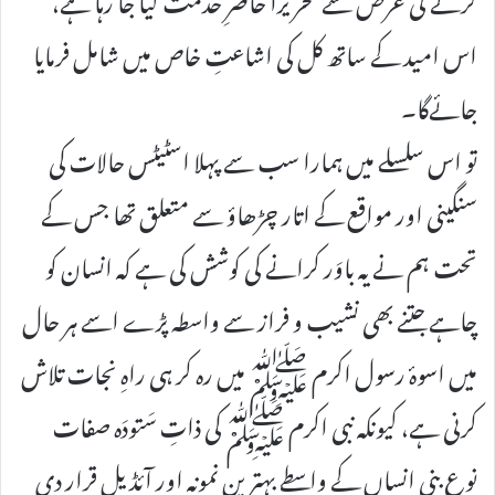
اس امید کے ساتھ کل کی اشاعتِ خاص میں شامل فرمایا
جائےگا۔
تو اس سلسلے میں ہمارا سب سے پہلا اسٹیٹس حالات کی
سنگینی اور مواقع کے اتار چڑھاؤ سے متعلق تھا جس کے
تحت ہم نے یہ باوَر کرانے کی کوشش کی ہے کہ انسان کو
چاہے جتنے بھی نشیب و فراز سے واسطہ پڑے اسے ہر حال
میں اسوۂ رسول اکرم ﷺ میں رہ کر ہی راہِ نجات تلاش
کرنی ہے، کیونکہ نبی اکرم ﷺ کی ذاتِ سَتودَہ صفات
نوعِ بنی انساں کے واسطے بہترین نمونہ اور آئڈیل قرار دی