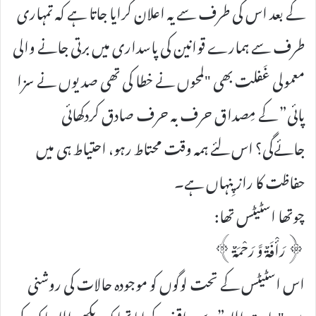
کے بعد اس کی طرف سے یہ اعلان کرایا جاتا ہے کہ تمہاری
طرف سے ہمارے قوانین کی پاسداری میں برتی جانے والی
معمولی غَفلت بھی "لمحوں نے خطا کی تھی صدیوں نے سزا
پائی” کے مِصداق حرف بہ حرف صادق کردکھائی
جائےگی؟ اس لئے ہمہ وقت محتاط رہو، احتیاط ہی میں
حفاظت کا راز پِنہاں ہے۔
چوتھا اسٹیٹس تھا:
﴿رَأْفَۃٌ وَّ رَحْمَۃٌ﴾
اس اسٹیٹس کے تحت لوگوں کو موجودہ حالات کی روشنی
میں "عادت اللہ” سے واقف کرانا تھا کہ دیکھو اللہ پاک کی