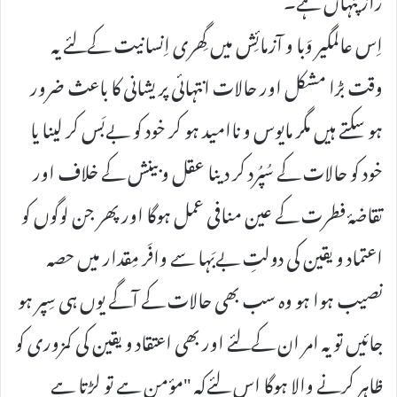
اِس عالمگیر وَبا و آزمائِش میں گِھری اِنسانیت کےلئے یہ
وقت بڑا مشکل اور حالات انتہائی پریشانی کا باعث ضرور
ہو سکتے ہیں مگر مایوس و ناامید ہو کر خود کو بےبَس کر لینا یا
خود کو حالات کے سُپُرد کر دینا عقل و بینش کے خلاف اور
تقاضۂ فطرت کے عین منافی عمل ہوگا اور پھر جن لوگوں کو
اعتماد و یقین کی دولتِ بےبَہا سے وافَر مِقدار میں حصہ
نصیب ہوا ہو وہ سب بھی حالات کے آگے یوں ہی سِپر ہو
جائیں تو یہ امر ان کےلئے اور بھی اعتقاد و یقین کی کمزوری کو
ظاہر کرنے والا ہوگا اس لئےکہ "مؤمن ہے تو لڑتا ہے