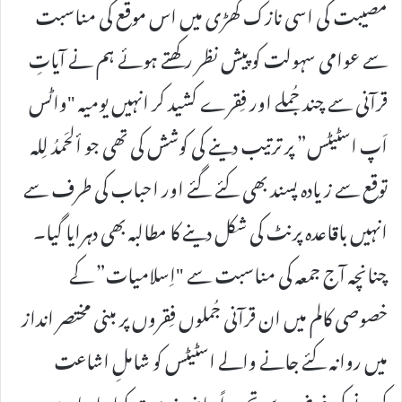
مصیبت کی اسی نازک گھڑی میں اس موقع کی مناسبت
سے عوامی سہولت کو پیش نظر رکھتے ہوئے ہم نے آیاتِ
قرآنی سے چند جُملے اور فِقرے کشید کر انہیں یومیہ "واٹس
اَپ اسٹیٹس” پر ترتیب دینے کی کوشش کی تھی جو ألحَمدُ لِلہ
توقع سے زیادہ پسند بھی کئے گئے اور احباب کی طرف سے
انہیں باقاعدہ پرنٹ کی شکل دینے کا مطالبہ بھی دہرایا گیا۔
چنانچہ آج جمعہ کی مناسبت سے "اِسلامیات” کے
خصوصی کالم میں ان قرآنی جُملوں فِقروں پر مبنی مختصر انداز
میں روانہ کئے جانے والے اسٹیٹس کو شاملِ اشاعت
کرنے کی غرض سے تحریراً حاضرِ خدمت کیا جا رہا ہے،