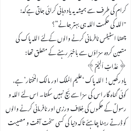
کرام کی طرف سے ہمیشہ یہ یاد دہانی کرائی جاتی ہےکہ:
"اللہ کی حکمت اللہ ہی بہتر جانے”؟
چھٹا اسٹیٹس نافرمانی کرنے والوں کےلئے اللہ پاک کی
متعین کردہ سزاؤں سے باخبَر رہنے کے متعلق تھا:
﴿عَذَابٌ اَلِیْمٌ﴾
یاد رکھیں! اللہ پاک ‘علیم الملک اور مالک المُختار’ ہے،
کوئی گناہ گار اس کی سزا سے بَچ نہیں سکتا۔ اس لئے اللہ و
رسولؐ کے حکموں کی خِلاف ورزی اور نافرمانی کرنے والوں
کو ڈرتے رہنا چاہئے تاکہ دنیا کی کسی سخت آفت و مصیبت