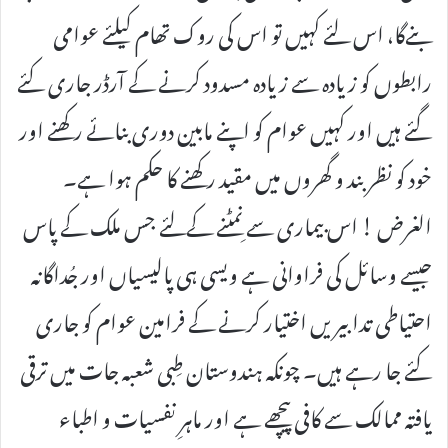
بنےگا، اس لئے کہیں تو اس کی روک تھام کیلئے عوامی
رابطوں کو زیادہ سے زیادہ مسدود کرنے کے آرڈر جاری کئے
گئے ہیں اور کہیں عوام کو اپنے مابین دوری بنائے رکھنے اور
خود کو نظر بند و گھروں میں مقید رکھنے کا حکم ہوا ہے۔
الغرض ! اس بیماری سے نِمٹنے کےلئے جس ملک کے پاس
جیسے وسائل کی فراوانی ہے ویسی ہی پالیسیاں اور جُداگانہ
احتیاطی تدابیریں اختیار کرنے کے فرامین عوام کو جاری
کئے جا رہے ہیں۔ چونکہ ہندوستان طِبی شعبہ جات میں ترقی
یافتہ ممالک سے کافی پیچھے ہے اور ماہرِ نفسیات و اطباء