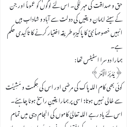
حق و صداقت کی مہر لگی۔ اس لئے لوگوں کو عموماً اور جن
کے سینے ایمان و یقیں کی دولت سے آباد و شاداب ہیں
انہیں خصوصاً نبیؐ کا پاکیزہ طریقہ اختیار کرنے کا تاکیدی حکم
ہے۔
ہمارا دوسرا اسٹیٹس تھا:
﴿یُدَبِّرُ الْأَمْرَ﴾
کوئی بھی کام اللہ پاک کی مرضی اور اس کی حِکمت و مَشِیَّت
سے خالی نہیں ہوتا؛ اسی پر ہمارا یقینِ راسخ ہونا چاہئے۔
اس لئے یاد رہے اللہ تعالیٰ کاموں کی انجام دہی میں تمام
مبادی و اسباب کے اختیار کرنے سے مُبرّا ہے، اور یہ اس