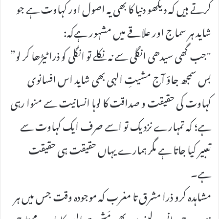
کرتے ہیں کہ دیکھو دنیا کا بھی یہ اصول اور کہاوت ہے جو
شاید ہر سماج اور علاقے میں مشہور ہےکہ:
"جب گھی سیدھی انگلی سے نہ نکلے تو انگلی کو ذرا ٹیڑھا کر لو”
بس سمجھ جاؤ آج مشیتِ الہی بھی شاید اس افسانوی
کہاوت کی حقیقت و صداقت کا لوہا انسانیت سے منوا رہی
ہے؛ کہ تمہارے نزدیک تو اسے صرف ایک کہاوت سے
تعبیر کیا جاتا ہے مگر ہمارے یہاں حقیقت ہی حقیقت
ہے۔
مشاہدہ کرو ذرا مشرق تا مغرب کہ موجودہ وقت جس میں ہر
ذی روح سانس لینے میں بھی مَشِیتِ الہی کا پابند و محتاج