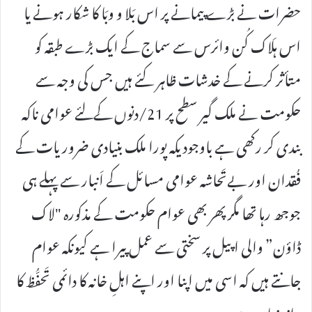
حضرات نے بڑے پیمانے پر اس بَلا و وبَا کا شکار ہونے یا
اس ہَلاک کُن وائرس سے سماج کے ایک بڑے طبقہ کو
متأثر کرنے کے خدشات ظاہر کئے ہیں جس کی وجہ سے
حکومت نے ملک گیر سطح پر 21/دنوں کےلئے عوامی ناکہ
بندی کر رکھی ہے باوجودیکہ پورا ملک بنیادی ضروریات کے
فُقدان اور بےتَحاشہ عوامی مسائل کے اَنبار سے پہلے ہی
جوجھ رہا تھا مگر پھر بھی عوام حکومت کے مذکورہ "لاک
ڈاؤن” والی اپیل پر سختی سے عمل پیرا ہے کیونکہ عوام
جانتے ہیں کہ اسی میں اپنا اور اپنے اہلِ خانہ کا دائمی تَحفُّظ کا
راز پنہاں ہے۔