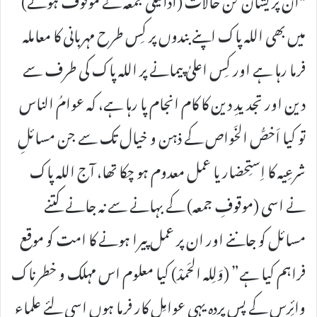
میں بھی اللہ پاک اپنے بندوں پر کِس طرح مہربانی کا معاملہ
فرما رہا ہے اور کِس اعلیٰ پیمانے پر اللہ پاک کی طرف سے
دین اور تجدیدِ دین کا کام انجام پا رہا ہے، کہ عوامُ الناس
تو کیا اَخصُّ الخَواص کے ذہن و خیال تک سے جن مسائلِ
شرعِیہ کا اِستِحضار یا عمل معدوم ہو چکا تھا، آج اللہ پاک
نے اسی (موقوفِ جمعہ) کے بہانے سے نہ جانے کتنے
مسائل کو جاننے اور ان پر عمل پیرا ہونے کا امت کو موقع
فراہم کیا ہے” (وَلِلہ الحَمدْ) کیا معلوم اس مہلک و خطرناک
وائِرس کے پس پردہ یہی عوامِل کار فرما ہوں اسی لئے علماء