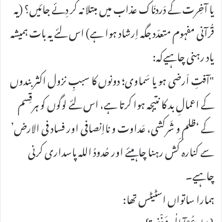
یا آخِرت کے دَردنَاک عذاب میں مبتلا نہ کر دِئے جائیں؟ (یہ
قُرآنی مفہوم متعدّد جگہ اِرشاد ہوا ہے) اس لئے یہ بات ہمیشہ
یاد رہنی چاہیےکہ:
"آفتِ اَرضی ہو یا سَماوی؛ دونوں کا سببِ نزول اکثر بندوں
کے اعمالِ بد کا نتیجہ ہوا کرتا ہے، اس لئے لوگوں کو ہرقِسم
کے ‘ظلم و شَرکشی، عَداوت و نااِنصافی اور فساد فی الارض’
سے کنارہ کَش رہنا چاہیئے اور حُدودُ اللہ پاسداری کرنی
چاہیے۔
ہمارا ساتواں اسٹیٹس تھا:
{سَارِعُوْآ إِلٰی مَغْفِرَۃٍ}