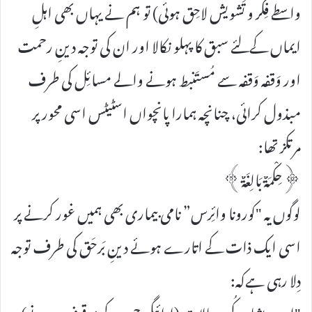
واسطے فِکر و تَشویش لاحِق ہوئی) تو ہم نے یہاں بھی اہلِ
ایماں کےلئے سبق کا پہلو نکالا اور ان کی توجہ دینِ رحمت
اور وَقفہ وَقفہ سے مُستَنبط ہونے والے مسائِل کی طرف
مبذول کرائی، چنانچہ ہمارا پانچواں اسٹیٹس اسی محور پر
مرتکز تھا:
﴿حِکْمَۃٌ بَالِغَۃٌ﴾
لوگوں یہ "کورونا وائِرس” نامی بیماری بھی ہمیں غور کرنے پر
اسی ایک ذات کے اتارے ہوئے دینِ بَرحَق کی طرف توجہ
دِلا رہی ہےکہ:
"ان پریشان کُن حالات (ادائیگی جمعہ کے موقوف ہونے)