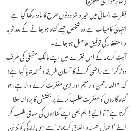
فِطرتِ انسانی میں خیر و شرّ دونوں طرح کا مادہ رکھا گیا ہے،
انتہائی کامیاب ہے وہ شخص جسے گناہ ہو جانے کے بعد توبہ
و استغفار کی توفیق حاصل ہو جائے۔
آیتِ کریمہ کے اس فِقرے میں اپنے مالکِ حقیقی کی طرف
دوڑ کر اسے راضی کرنے کا آسان طریقہ و نسخہ بتایا گیا ہے؛
کہ: "اللہ رحمٰن و رحیم اور بڑی مغفرت کرنے والا ہے، جو
گناہ گاروں کو مغفرت طلب کرنے پر بخشش کا پروانہ عطا
کرتا ہے” تو آئیے! ہم بھی اپنے گناہوں کی معافی طلب کر
اپنے ‘اعمالِ حَسنہ و اخلاقِ کریمانہ’ سے اس زندگی کو مُزیّن