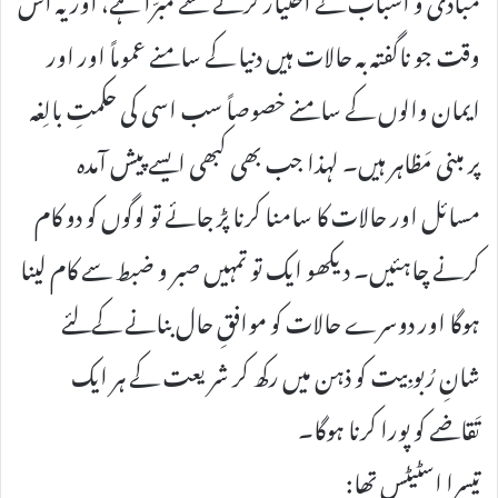
وقت جو ناگفتہ بہ حالات ہیں دنیا کے سامنے عموماً اور اور
ایمان والوں کے سامنے خصوصاً سب اسی کی حکمتِ بالِغہ
پر مبنی مَظاہر ہیں۔ لہذا جب بھی کبھی ایسے پیش آمدہ
مسائل اور حالات کا سامنا کرنا پڑ جائے تو لوگوں کو دو کام
کرنے چاہئیں۔ دیکھو ایک تو تمہیں صبر و ضبط سے کام لینا
ہوگا اور دوسرے حالات کو موافقِ حال بنانے کےلئے
شانِ رُبوبِیت کو ذہن میں رکھ کر شریعت کے ہر ایک
تَقاضے کو پورا کرنا ہوگا۔
تیسرا اسٹیٹس تھا: