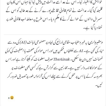
خواہش کا اظہار کیا۔ اس کے بعد اسے عدالت میں پیش کیا گیا جہاں اس کا بیان
قلمبند کیا گیا۔ عدالت نے تمام قانونی تقاضے پورے کرنے کے بعد طالبہ کو اس کے
سسرال والوں کے حوالے کرنے کا حکم دیا۔ اس طرح یہ معاملہ اب قانونی طور پر
نمٹا دیا گیا ہے۔
دستبرداری:
یہ خبر دستیاب مقامی ذرائع کی بنیاد پر مصنوعی ذہانت (AI) کی مدد سے
تیار کی گئی ہے۔ AI سے غلطیاں ممکن ہیں اور اس مواد کی صحت یا اصلیت کی کوئی
ضمانت نہیں دی جا سکتی۔ TheAinak صرف معلومات کو یکجا کرتا ہے اور اس
کے مواد کا ذمہ دار نہیں ہے۔ قارئین سے گزارش ہے کہ کسی بھی معلومات پر
بھروسہ کرنے یا اس پر عمل کرنے سے پہلے اس کی آزادانہ طور پر تصدیق ضرور کر
لیں۔
+