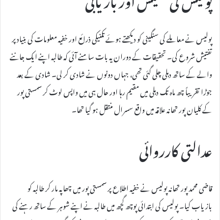
پولیس نے معاملے کی سنگینی کو دیکھتے ہوئے تکنیکی ذرائع اور خفیہ معلومات کی بنیاد پر
تفتیش شروع کی۔ تحقیقات کے دوران یہ بات سامنے آئی کہ طالبہ اپنے ایک جاننے
والے کے ساتھ دہلی چلی گئی تھی، جہاں دونوں نے شادی کر لی۔ شادی کے بعد
جوڑا تقریباً چھ ماہ تک دہلی میں مقیم رہا اور حال ہی میں واپس لوٹ کر سمستی پور
کے کلیان پور تھانہ علاقہ میں واقع سسرال منتقل ہو گیا تھا۔
عدالتی کارروائی
قاضی محمد پور تھانہ پولیس نے خفیہ اطلاع پر سمستی پور میں چھاپہ مار کر طالبہ کو
بازیاب کیا۔ پولیس کی ابتدائی پوچھ گچھ میں طالبہ نے اپنے شوہر کے ساتھ رہنے کی