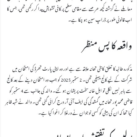
معاملے نے گزشتہ کچھ عرصے سے مقامی سطح پر کافی تشویش پیدا کر رکھی تھی، جس کا
اب قانونی طور پر ڈراپ سین ہو چکا ہے۔
واقعہ کا پس منظر
مذکورہ طالبہ کا تعلق کانٹی تھانہ علاقہ سے ہے اور وہ اپنی پارٹ تھرڈ کی امتحان میں
شرکت کے لیے کالج پہنچی تھی۔ 2 ستمبر 2025 کو جب وہ امتحان دینے کے بعد کالج
سے باہر نہیں نکلی تو اہل خانہ سخت پریشان ہو گئے۔ والد کی جانب سے 4 ستمبر کو
قاضی محمد پور تھانہ میں گمشدگی کی ایف آئی آر درج کرائی گئی تھی۔ والد نے شبہ ظاہر
کیا تھا کہ ان کی بیٹی کو کسی نوجوان نے ورغلا کر اغوا کیا ہے۔
پولیس کی تفتیش اور بازیابی