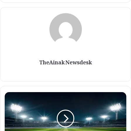
TheAinak Newsdesk
I
P
L
2
0