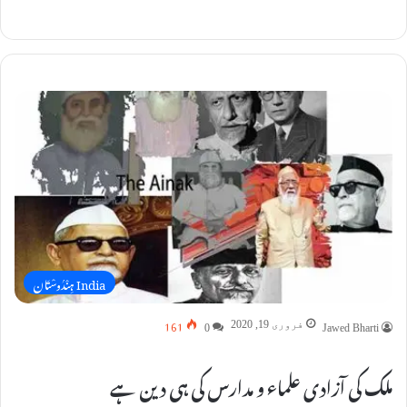
India ہِنْدُوسْتَان
161
فروری 19, 2020
0
Jawed Bharti
ملک کی آزادی علماء و مدارس کی ہی دین ہے