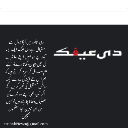
دی عینک میں آپکا تہ دل سے
استقبال ہے دی عینک ایک ایسا
آئینہ ہے جو ہمیں اپنے معاشرے
کی سچی پہچان دکھاتا رہے گا آئیے
ہم سب مل کر عزم کرتے ہیں کہ
ہم اس نئے آئینہ کی مدد سے ایک
روشن مستقبل کی تعمیر کریں گے
اگر آپ بھی اپنے معاشرے کی
جھلکیاں دکھانا چاہتے ہیں توہمیں
اس ای میل پہ اپنا مضمون
بھیجیں
theAinakNews@gmail.com