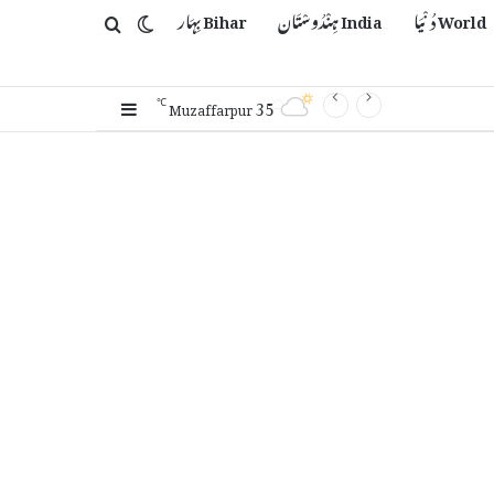
World دُنْیَا
India ہِنْدُوسْتَان
Bihar بِہَار
Switch skin
Search for
35
Sidebar
℃
Muzaffarpur