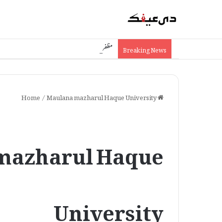
مظفرپور کے 4.17 لاکھ پنشنرز کے لیے خوشخبری: 64.58 کروڑ روپے براہ راست اکاؤنٹس میں منتقل
Breaking News
/
Maulana mazharul Haque University
Home
mazharul Haque
University