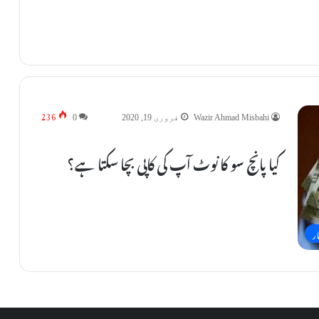
236
Wazir Ahmad Misbahi
فروری 19, 2020
0
کیا پانچ سو کا نوٹ آپ کی کاپی بچا سکتا ہے؟