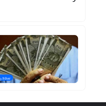
Bihar بِہَار