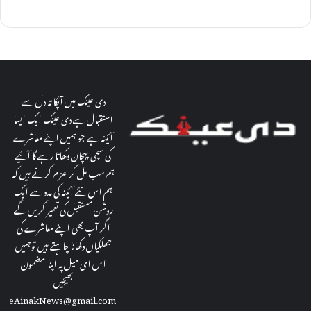
دی عینک میں آپکا تہ دل سے
استقبال ہے دی عینک ایک ایسا
آئینہ ہے جو ہمیں اپنے معاشرے
کی سچی پہچان دکھاتا رہے گا آئیے
ہم سب مل کر عزم کرتے ہیں کہ
ہم اس نئے آئینہ کی مدد سے ایک
روشن مستقبل کی تعمیر کریں گے
اگر آپ بھی اپنے معاشرے کی
جھلکیاں دکھانا چاہتے ہیں توہمیں
اس ای میل پہ اپنا مضمون
بھیجیں
theAinakNews@gmail.com