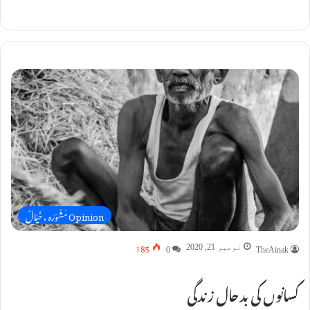
Opinion مَشْوَرَہ ، خَیَالْ
185
نومبر 21, 2020
0
TheAinak
کسانوں کی بدحال زندگی