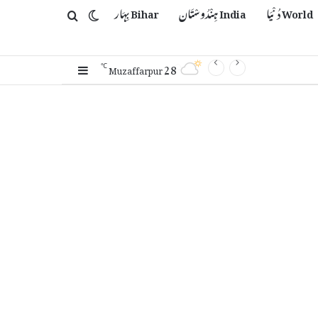
World دُنْیَا
India ہِنْدُوسْتَان
Bihar بِہَار
Switch skin
Search for
28
Sidebar
℃
Muzaffarpur