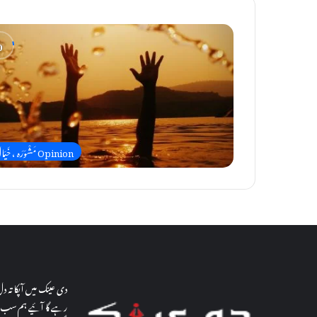
Opinion مَشْوَرَہ ، خَیَالْ
دی عینک میں آپکا تہ 
رہے گا آئیے ہم سب م