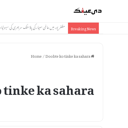
مظفرپور: آئی سی آئی سی آئی بینک کو 1.74 کروڑ کا چونا، جعلی دستاویزات سے فراڈ
Breaking News
/
Doobte ko tinke ka sahara
Home
 tinke ka sahara