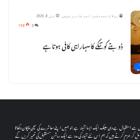
مولانامحمدقمرانجم قادری فیضی
مئی 8, 2020
158
0
ڈوبتے کوتنکے کاسہاراہی کافی ہوتاہے
دل سے استقبال ہے دی عینک ایک ایسا آئینہ ہے جو ہمیں اپنے معاشرے کی سچی پہچان دکھاتا
ل کر عزم کرتے ہیں کہ ہم اس نئے آئینہ کی مدد سے ایک روشن مستقبل کی تعمیر کریں گے