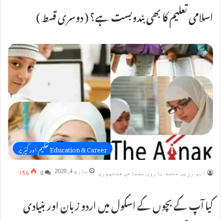
اسلامی تعلیم کا بھی بندوبست ہے؟ ( دوسری قسط )
Education & Career تَعْلِیم اور کَیْرِیَر
156
مارچ 4, 2020
ابو رَزِین محمد ہارون مصباحی فتحپوری
0
کیا آپ کے بچوں کے اسکول میں اردو زبان اور بنیادی