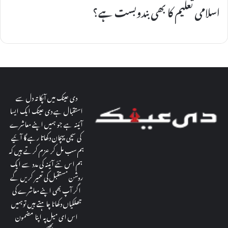
اسلامی تعلیم کا بھی بندوبست ہے؟
دی عینک میں آپکا تہ دل سے
استقبال ہے دی عینک ایک ایسا
آئینہ ہے جو ہمیں اپنے معاشرے
کی سچی پہچان دکھاتا رہے گا آئیے
ہم سب مل کر عزم کرتے ہیں کہ
ہم اس نئے آئینہ کی مدد سے ایک
روشن مستقبل کی تعمیر کریں گے
اگر آپ بھی اپنے معاشرے کی
جھلکیاں دکھانا چاہتے ہیں توہمیں
اس ای میل پہ اپنا مضمون