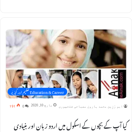
Education & Career تَعْلِیم اور کَیْرِیَر
191
مارچ 10, 2020
ابو رَزِین محمد ہارون مصباحی فتحپوری
0
کیا آپ کے بچوں کے اسکول میں اردو زبان اور بنیادی