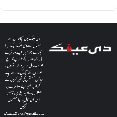
دی عینک میں آپکا تہ دل سے
استقبال ہے دی عینک ایک ایسا
آئینہ ہے جو ہمیں اپنے معاشرے
کی سچی پہچان دکھاتا رہے گا آئیے
ہم سب مل کر عزم کرتے ہیں کہ
ہم اس نئے آئینہ کی مدد سے ایک
روشن مستقبل کی تعمیر کریں گے
اگر آپ بھی اپنے معاشرے کی
جھلکیاں دکھانا چاہتے ہیں توہمیں
اس ای میل پہ اپنا مضمون
بھیجیں
theAinakNews@gmail.com