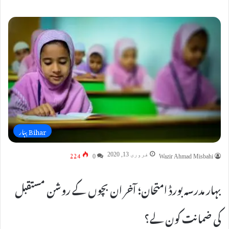
Bihar بِہَار
224
فروری 13, 2020
0
Wazir Ahmad Misbahi
بہار مدرسہ بورڈ امتحان؛ آخر ان بچوں کے روشن مستقبل
کی ضمانت کون لے؟