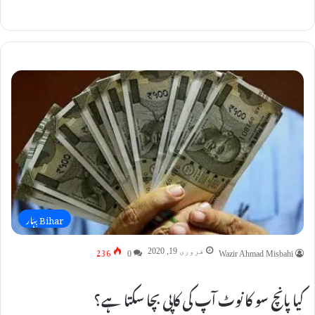
Bihar بِہَار
236
فروری 19, 2020
0
Wazir Ahmad Misbahi
کیا پانچ سو کا نوٹ آپ کی کاپی بچا سکتا ہے؟