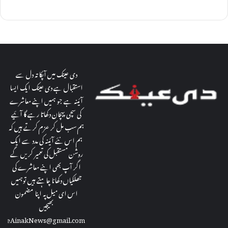
دی عینک میں آپکا تہ دل سے
استقبال ہے دی عینک ایک ایسا
آئینہ ہے جو ہمیں اپنے معاشرے
کی سچی پہچان دکھاتا رہے گا آئیے
ہم سب مل کر عزم کرتے ہیں کہ
ہم اس نئے آئینہ کی مدد سے ایک
روشن مستقبل کی تعمیر کریں گے
اگر آپ بھی اپنے معاشرے کی
جھلکیاں دکھانا چاہتے ہیں توہمیں
اس ای میل پہ اپنا مضمون
بھیجیں
theAinakNews@gmail.com