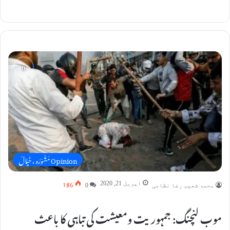
Opinion مَشْوَرَہ ، خَیَالْ
186
اپریل 21, 2020
محمد شعیب رضا نظامی
0
موب لنچنگ: جمہوریت ومعیشت کی تباہی کا باعث