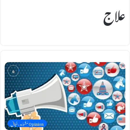
علاج
Opinion مَشْوَرَہ ، خَیَالْ