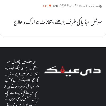
141
مئی 8, 2020
0
Firoz Alam Khan
سوشل میڈیا کی طرف بڑھتے رجحانات:تدارک و علاج
دی عینک میں آپکا تہ دل سے
استقبال ہے دی عینک ایک ایسا
آئینہ ہے جو ہمیں اپنے معاشرے
کی سچی پہچان دکھاتا رہے گا آئیے
ہم سب مل کر عزم کرتے ہیں کہ
ہم اس نئے آئینہ کی مدد سے ایک
روشن مستقبل کی تعمیر کریں گے
اگر آپ بھی اپنے معاشرے کی