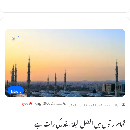
Islam
577
مئی 17, 2020
مولانامحمدقمرانجم قادری فیضی
0
تمام راتوں میں افضل لیلة القدرکی رات ہے