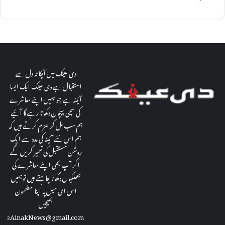
دی عینک میں آپکا تہ دل سے
استقبال ہے دی عینک ایک ایسا
آئینہ ہے جو ہمیں اپنے معاشرے
کی سچی پہچان دکھاتا رہے گا آئیے
ہم سب مل کر عزم کرتے ہیں کہ
ہم اس نئے آئینہ کی مدد سے ایک
روشن مستقبل کی تعمیر کریں گے
اگر آپ بھی اپنے معاشرے کی
جھلکیاں دکھانا چاہتے ہیں توہمیں
اس ای میل پہ اپنا مضمون
بھیجیں
theAinakNews@gmail.com