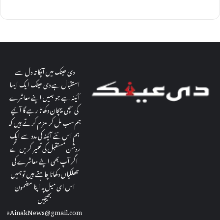
دی عینک میں آپکا تہ دل سے
استقبال ہے دی عینک ایک ایسا
آئینہ ہے جو ہمیں اپنے معاشرے
کی سچی پہچان دکھاتا رہے گا آئیے
ہم سب مل کر عزم کرتے ہیں کہ
ہم اس نئے آئینہ کی مدد سے ایک
روشن مستقبل کی تعمیر کریں گے
اگر آپ بھی اپنے معاشرے کی
جھلکیاں دکھانا چاہتے ہیں توہمیں
اس ای میل پہ اپنا مضمون
بھیجیں
theAinakNews@gmail.com