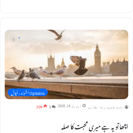
Opinion مَشْوَرَہ ، خَیَالْ
309
اپریل 14, 2020
محمد شعیب رضا نظامی
0
اچھا تو یہ ہے میری محبت کا صلہ