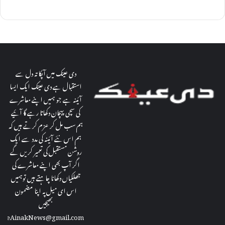
دی عینک میں آپکا تہ دل سے
استقبال ہے دی عینک ایک ایسا
آئینہ ہے جو ہمیں اپنے معاشرے
کی سچی پہچان دکھاتا رہے گا آئیے
ہم سب مل کر عزم کرتے ہیں کہ
ہم اس نئے آئینہ کی مدد سے ایک
روشن مستقبل کی تعمیر کریں گے
اگر آپ بھی اپنے معاشرے کی
جھلکیاں دکھانا چاہتے ہیں توہمیں
اس ای میل پہ اپنا مضمون
بھیجیں
theAinakNews@gmail.com